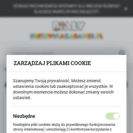
SZUKASZ NIEZAWODNEGO DOSTAWCY DLA SWOJEGO BIZNESU?
USTAWIENIA REGIONALNE
DLACZEGO WARTO DO NAS DOŁĄCZYĆ?
Lokalizacja
Polska
Język
polski
ZARZĄDZAJ PLIKAMI COOKIE
Waluta
ówna
Produkty
Auto dla lalki KABRIOLET PATRYCJI
Polski złoty (PLN)
Szanujemy Twoją prywatność. Możesz zmienić
Auto dla lalki KABRIOLET PATRYCJI
ustawienia cookies lub zaakceptować je wszystkie. W
dowolnym momencie możesz dokonać zmiany swoich
ZAPISZ
ustawień.
Niezbędne
Niezbędne pliki cookies służą do prawidłowego funkcjonowania
strony internetowej i umożliwiają Ci komfortowe korzystanie z