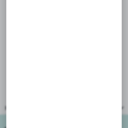
Auto oraz siedzenia wykonane
w całości z plastiku, kierownica również
jest plastikowa - hmmm producent
zapomniał że dziewczynki mają
wrażliwe dłonie i musi być skórzana ...
PARAMETRY:
* auto wymiary: 33x18x15cm
* materiał: plastik
* wiek: 3+
* opakowanie: kartonik
39,5x20x20cm
Parametry