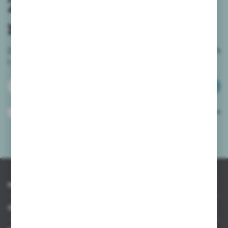
Zapisz się do
newslettera
Zapisz się do newslettera na naszym sklepie internetowym
i
otrzymuj informacje o nowościach i promocjach.
ZAPISZ SIĘ
Wyrażam zgodę na otrzymywanie drogą elektroniczną na wskazany przeze
mnie adres e-mail informacji dotyczących usług świadczonych przez
Administratora. Zgoda może zostać cofnięta w każdym czasie.
Polityka
prywatności
*
INFORMACJE
OBSŁUGA KLIENTA