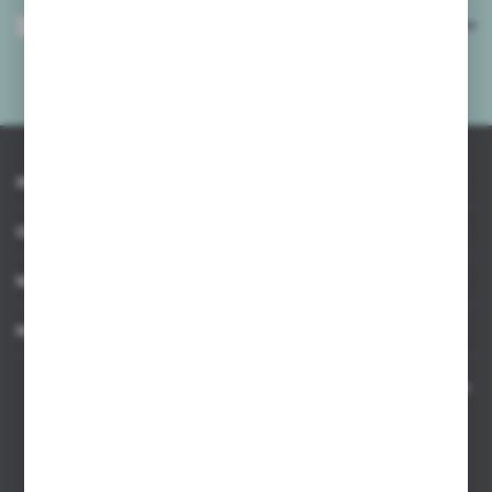
Wyrażam zgodę na otrzymywanie drogą elektroniczną na wskazany przeze
mnie adres e-mail informacji dotyczących usług świadczonych przez
Administratora. Zgoda może zostać cofnięta w każdym czasie.
Polityka
prywatności
*
INFORMACJE
OBSŁUGA KLIENTA
MOJE KONTO
MASZ PYTANIE
Kontakt telefoniczny 8:00-17:00 w dni robocze oraz 8:00-14:00
w soboty
Dział sprzedaży internetowej
+48 533 677 055