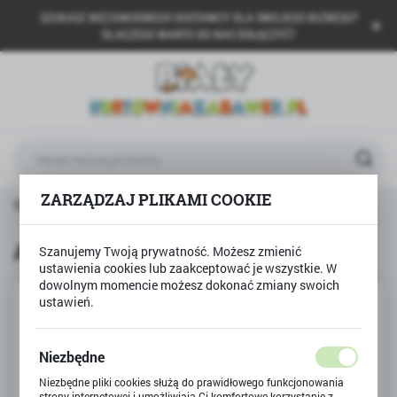
SZUKASZ NIEZAWODNEGO DOSTAWCY DLA SWOJEGO BIZNESU?
USTAWIENIA REGIONALNE
DLACZEGO WARTO DO NAS DOŁĄCZYĆ?
Lokalizacja
Polska
Język
polski
ZARZĄDZAJ PLIKAMI COOKIE
Waluta
Strona główna
Produkty
AUTO DO SKRĘCANIA
Polski złoty (PLN)
AUTO DO SKRĘCANIA
Szanujemy Twoją prywatność. Możesz zmienić
ustawienia cookies lub zaakceptować je wszystkie. W
ZAPISZ
dowolnym momencie możesz dokonać zmiany swoich
ustawień.
Niezbędne
Niezbędne pliki cookies służą do prawidłowego funkcjonowania
strony internetowej i umożliwiają Ci komfortowe korzystanie z