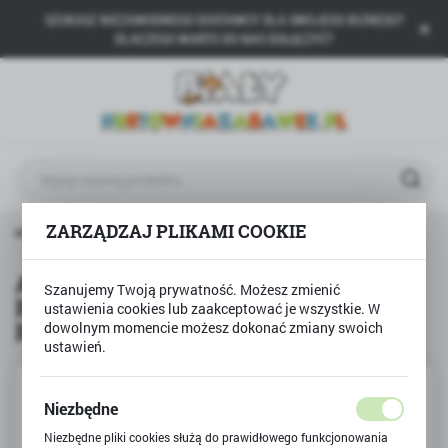
SZUKASZ NIEZAWODNEGO DOSTAWCY DLA SWOJEGO BIZNESU?
USTAWIENIA REGIONALNE
DLACZEGO WARTO DO NAS DOŁĄCZYĆ?
Lokalizacja
Polska
Język
polski
Waluta
ZARZĄDZAJ PLIKAMI COOKIE
a radio zmienia się w ROBOTa, transformujący samochód RC
Polski złoty (PLN)
Auto na radio zmienia się w
Szanujemy Twoją prywatność. Możesz zmienić
ROBOTa, transformujący samochód
ustawienia cookies lub zaakceptować je wszystkie. W
ZAPISZ
RC
dowolnym momencie możesz dokonać zmiany swoich
ustawień.
Niezbędne
Niezbędne pliki cookies służą do prawidłowego funkcjonowania