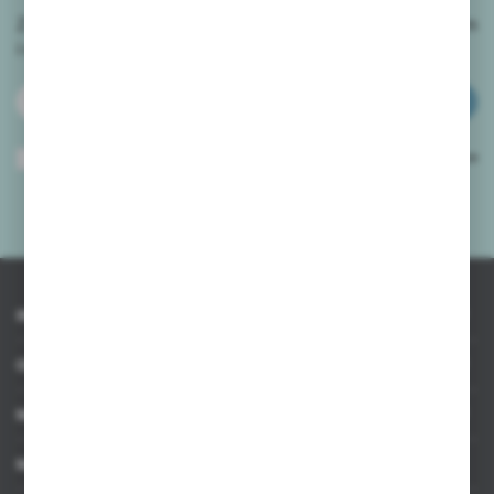
Zapisz się do newslettera na naszym sklepie internetowym
i
otrzymuj informacje o nowościach i promocjach.
ZAPISZ SIĘ
Wyrażam zgodę na otrzymywanie drogą elektroniczną na wskazany przeze
mnie adres e-mail informacji dotyczących usług świadczonych przez
Administratora. Zgoda może zostać cofnięta w każdym czasie.
Polityka
prywatności
*
INFORMACJE
OBSŁUGA KLIENTA
MOJE KONTO
MASZ PYTANIE