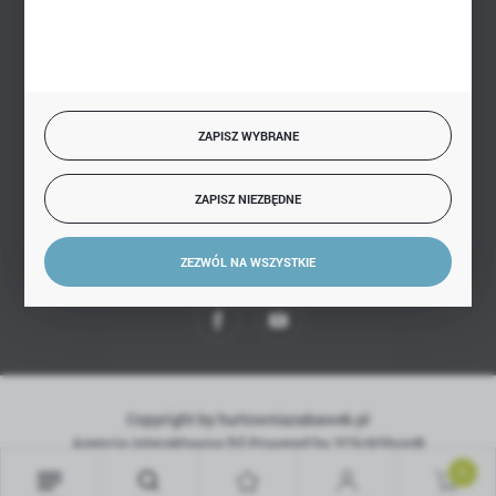
BEZPIECZNE PŁATNOŚCI
ZAPISZ WYBRANE
SZYBKA DOSTAWA
ZAPISZ NIEZBĘDNE
ZEZWÓL NA WSZYSTKIE
DOŁĄCZ DO NAS
Copyright by hurtowniazabawek.pl
Agencja interaktywna
[ti]
Powered by
2ClickShop®
0