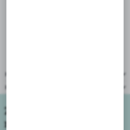
* auto zasilanie: akumulator Ni-Cd
2/3AA 700mAh 4,8V
* pilot zasilanie: baterie 2xAA
(paluszek) - niedołączone
* wiek: 3+
* opakowanie: kartonik 41x15x16cm
Pliki do pobrania
Parametry
Zapisz się do
newslettera