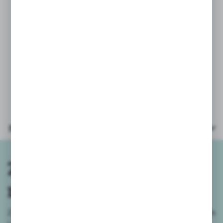
Wymiary: 40x19x20 cm
Wywrotka przeznaczona dla dzieci
powyżej 12 miesiąca życia.
Parametry
Zapisz się do
newslettera
Zapisz się do newslettera na naszym sklepie internetowym