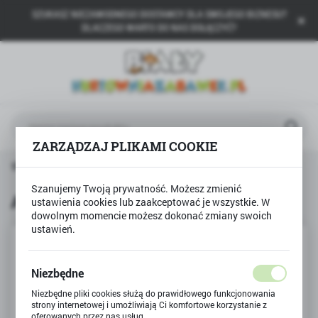
SZUKASZ NIEZAWODNEGO DOSTAWCY DLA SWOJEGO BIZNESU?
USTAWIENIA REGIONALNE
DLACZEGO WARTO DO NAS DOŁĄCZYĆ?
Lokalizacja
Polska
Język
polski
ZARZĄDZAJ PLIKAMI COOKIE
Waluta
na główna
Produkty
AUTO WYWROTKA DP + PIŁKI
Polski złoty (PLN)
Szanujemy Twoją prywatność. Możesz zmienić
AUTO WYWROTKA DP + PIŁKI
ustawienia cookies lub zaakceptować je wszystkie. W
dowolnym momencie możesz dokonać zmiany swoich
ZAPISZ
ustawień.
Niezbędne
Niezbędne pliki cookies służą do prawidłowego funkcjonowania
strony internetowej i umożliwiają Ci komfortowe korzystanie z
oferowanych przez nas usług.