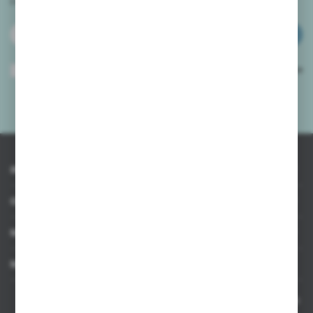
i
otrzymuj informacje o nowościach i promocjach.
ZAPISZ SIĘ
Wyrażam zgodę na otrzymywanie drogą elektroniczną na wskazany przeze
mnie adres e-mail informacji dotyczących usług świadczonych przez
Administratora. Zgoda może zostać cofnięta w każdym czasie.
Polityka
prywatności
*
INFORMACJE
OBSŁUGA KLIENTA
MOJE KONTO
MASZ PYTANIE
Kontakt telefoniczny 8:00-17:00 w dni robocze oraz 8:00-14:00