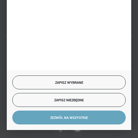
FORMULARZ KONTAKTOWY
BEZPIECZNE PŁATNOŚCI
SZYBKA DOSTAWA
ZAPISZ WYBRANE
ZAPISZ NIEZBĘDNE
DOŁĄCZ DO NAS
ZEZWÓL NA WSZYSTKIE