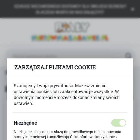
SZUKASZ NIEZAWODNEGO DOSTAWCY DLA SWOJEGO BIZNESU?
USTAWIENIA REGIONALNE
DLACZEGO WARTO DO NAS DOŁĄCZYĆ?
Lokalizacja
Polska
Język
polski
ZARZĄDZAJ PLIKAMI COOKIE
Waluta
Strona główna
Produkty
Balon foliowy Cyfra 6
Polski złoty (PLN)
Szanujemy Twoją prywatność. Możesz zmienić
Balon foliowy Cyfra 6
ustawienia cookies lub zaakceptować je wszystkie. W
ZAPISZ
dowolnym momencie możesz dokonać zmiany swoich
ustawień.
Niezbędne
Niezbędne pliki cookies służą do prawidłowego funkcjonowania
strony internetowej i umożliwiają Ci komfortowe korzystanie z