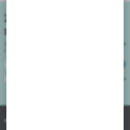
Zapisz się do
newslettera
Zapisz się do newslettera na naszym sklepie internetowym
i
otrzymuj informacje o nowościach i promocjach.
ZAPISZ SIĘ
Wyrażam zgodę na otrzymywanie drogą elektroniczną na wskazany przeze
mnie adres e-mail informacji dotyczących usług świadczonych przez
Administratora. Zgoda może zostać cofnięta w każdym czasie.
Polityka
prywatności
*
INFORMACJE