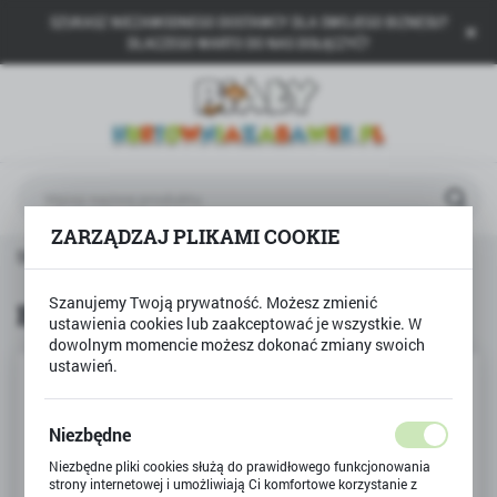
SZUKASZ NIEZAWODNEGO DOSTAWCY DLA SWOJEGO BIZNESU?
USTAWIENIA REGIONALNE
DLACZEGO WARTO DO NAS DOŁĄCZYĆ?
Lokalizacja
Polska
Język
polski
ZARZĄDZAJ PLIKAMI COOKIE
Waluta
Strona główna
Produkty
Balon foliowy Cyfra 7
Polski złoty (PLN)
Szanujemy Twoją prywatność. Możesz zmienić
Balon foliowy Cyfra 7
ustawienia cookies lub zaakceptować je wszystkie. W
dowolnym momencie możesz dokonać zmiany swoich
ZAPISZ
ustawień.
Niezbędne
Niezbędne pliki cookies służą do prawidłowego funkcjonowania
strony internetowej i umożliwiają Ci komfortowe korzystanie z