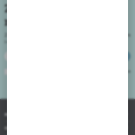
Zapisz się do
newslettera
Zapisz się do newslettera na naszym sklepie internetowym
i
otrzymuj informacje o nowościach i promocjach.
ZAPISZ SIĘ
Wyrażam zgodę na otrzymywanie drogą elektroniczną na wskazany przeze
mnie adres e-mail informacji dotyczących usług świadczonych przez
Administratora. Zgoda może zostać cofnięta w każdym czasie.
Polityka
prywatności
*
INFORMACJE
OBSŁUGA KLIENTA