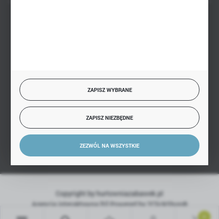
BEZPIECZNE PŁATNOŚCI
SZYBKA DOSTAWA
ZAPISZ WYBRANE
ZAPISZ NIEZBĘDNE
DOŁĄCZ DO NAS
ZEZWÓL NA WSZYSTKIE
Copyright by hurtowniazabawek.pl
Agencja interaktywna
[ti]
Powered by
2ClickShop®
0