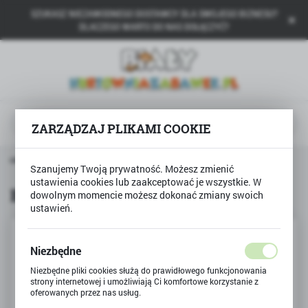
SZUKASZ NIEZAWODNEGO DOSTAWCY DLA SWOJEGO BIZNESU?
USTAWIENIA REGIONALNE
DLACZEGO WARTO DO NAS DOŁĄCZYĆ?
Lokalizacja
Polska
Język
polski
ZARZĄDZAJ PLIKAMI COOKIE
Waluta
rona główna
Produkty
Balony 100szt. MIX kolorów
Polski złoty (PLN)
Szanujemy Twoją prywatność. Możesz zmienić
ustawienia cookies lub zaakceptować je wszystkie. W
Balony 100szt. MIX kolorów
dowolnym momencie możesz dokonać zmiany swoich
ustawień.
ZAPISZ
Niezbędne
Niezbędne pliki cookies służą do prawidłowego funkcjonowania
strony internetowej i umożliwiają Ci komfortowe korzystanie z
oferowanych przez nas usług.
Pliki cookies odpowiadają na podejmowane przez Ciebie działania