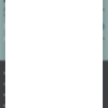
Zapisz się do newslettera na naszym sklepie internetowym
i
otrzymuj informacje o nowościach i promocjach.
ZAPISZ SIĘ
Wyrażam zgodę na otrzymywanie drogą elektroniczną na wskazany przeze
mnie adres e-mail informacji dotyczących usług świadczonych przez
Administratora. Zgoda może zostać cofnięta w każdym czasie.
Polityka
prywatności
*
INFORMACJE
OBSŁUGA KLIENTA
MOJE KONTO
MASZ PYTANIE