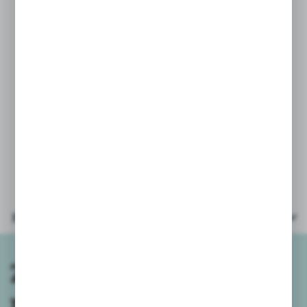
ZESTAW PARTY
BALONY MIX KOLORÓW
Zestaw kolorowych balonów, które
urozmaicą przyjęcie urodzinowe.
W opakowaniu aż 100szt, średnica po
napompowaniu około 26cm.
Parametry
Zapisz się do
newslettera