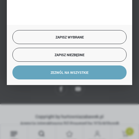
BEZPIECZNE PŁATNOŚCI
ZAPISZ WYBRANE
SZYBKA DOSTAWA
ZAPISZ NIEZBĘDNE
ZEZWÓL NA WSZYSTKIE
DOŁĄCZ DO NAS
Copyright by hurtowniazabawek.pl
Agencja interaktywna
[ti]
Powered by
2ClickShop®
0