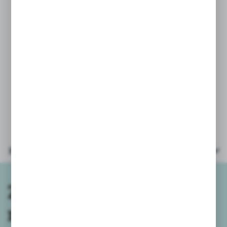
przy zakupie prosimy o podanie
koloru/wzoru, który Państwo wybrali
w wiadomości do zamówienia.
Podanie takich danych w osobnej
wiadomości nie gwarantuje wysyłki
wybranego koloru/wzoru.
Przy zamówieniach powyżej 3szt
wysyłamy mix kolorów/wzorów.
Parametry
Zapisz się do
newslettera