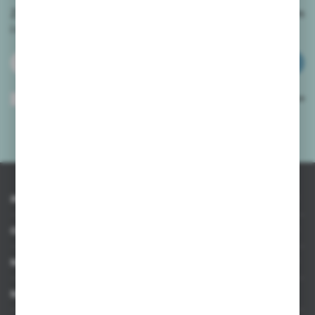
Zapisz się do newslettera na naszym sklepie internetowym
i
otrzymuj informacje o nowościach i promocjach.
ZAPISZ SIĘ
Wyrażam zgodę na otrzymywanie drogą elektroniczną na wskazany przeze
mnie adres e-mail informacji dotyczących usług świadczonych przez
Administratora. Zgoda może zostać cofnięta w każdym czasie.
Polityka
prywatności
*
INFORMACJE
OBSŁUGA KLIENTA
MOJE KONTO
MASZ PYTANIE