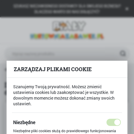
SZUKASZ NIEZAWODNEGO DOSTAWCY DLA SWOJEGO BIZNESU?
USTAWIENIA REGIONALNE
DLACZEGO WARTO DO NAS DOŁĄCZYĆ?
Lokalizacja
Polska
Język
polski
Waluta
ZARZĄDZAJ PLIKAMI COOKIE
Produkty
DUŻE BIMBO wańka wstańka z dzwoneczkiem
Polski złoty (PLN)
DUŻE BIMBO wańka wstańka z
Szanujemy Twoją prywatność. Możesz zmienić
dzwoneczkiem
ustawienia cookies lub zaakceptować je wszystkie. W
ZAPISZ
dowolnym momencie możesz dokonać zmiany swoich
ustawień.
Niezbędne
Niezbędne pliki cookies służą do prawidłowego funkcjonowania