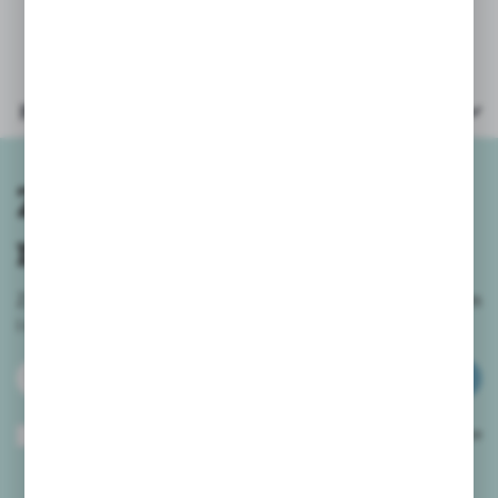
Parametry
Zapisz się do
newslettera
Zapisz się do newslettera na naszym sklepie internetowym
i
otrzymuj informacje o nowościach i promocjach.
ZAPISZ SIĘ
Wyrażam zgodę na otrzymywanie drogą elektroniczną na wskazany przeze
mnie adres e-mail informacji dotyczących usług świadczonych przez
Administratora. Zgoda może zostać cofnięta w każdym czasie.
Polityka
prywatności
*