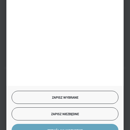
+48 793 612 067
sklep@hurtowniazabawek.pl
PHU BIAŁY
Białystok, ul. Handlowa 13
FORMULARZ KONTAKTOWY
BEZPIECZNE PŁATNOŚCI
ZAPISZ WYBRANE
SZYBKA DOSTAWA
ZAPISZ NIEZBĘDNE