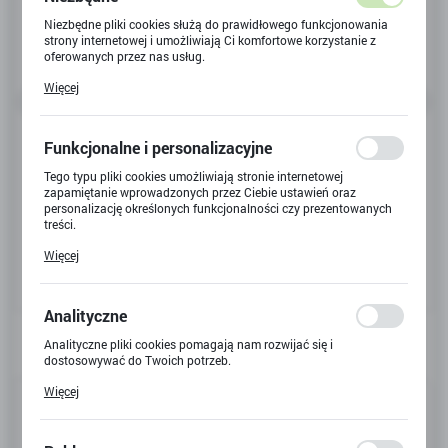
Niezbędne pliki cookies służą do prawidłowego funkcjonowania
strony internetowej i umożliwiają Ci komfortowe korzystanie z
oferowanych przez nas usług.
Pliki cookies odpowiadają na podejmowane przez Ciebie działania
Więcej
w celu m.in. dostosowania Twoich ustawień preferencji
prywatności, logowania czy wypełniania formularzy. Dzięki plikom
cookies strona, z której korzystasz, może działać bez zakłóceń.
Funkcjonalne i personalizacyjne
Tego typu pliki cookies umożliwiają stronie internetowej
zapamiętanie wprowadzonych przez Ciebie ustawień oraz
personalizację określonych funkcjonalności czy prezentowanych
treści.
Dzięki tym plikom cookies możemy zapewnić Ci większy komfort
Więcej
korzystania z funkcjonalności naszej strony poprzez dopasowanie
jej do Twoich indywidualnych preferencji. Wyrażenie zgody na
funkcjonalne i personalizacyjne pliki cookies gwarantuje
dostępność większej ilości funkcji na stronie.
Analityczne
Analityczne pliki cookies pomagają nam rozwijać się i
dostosowywać do Twoich potrzeb.
Cookies analityczne pozwalają na uzyskanie informacji w zakresie
Więcej
Kod produktu:
G-1412
wykorzystywania witryny internetowej, miejsca oraz częstotliwości,
z jaką odwiedzane są nasze serwisy www. Dane pozwalają nam na
ocenę naszych serwisów internetowych pod względem ich
Kod EAN:
5906018005318
popularności wśród użytkowników. Zgromadzone informacje są