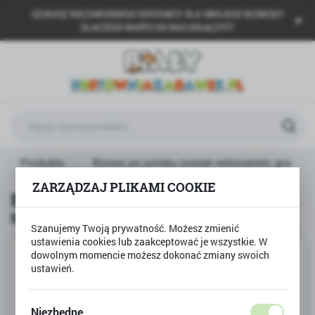
SZUKASZ NIEZAWODNEGO DOSTAWCY DLA SWOJEGO BIZNESU?
USTAWIENIA REGIONALNE
DLACZEGO WARTO DO NAS DOŁĄCZYĆ?
Lokalizacja
Polska
Język
polski
Waluta
Produkty
Biznes po polsku zostań milionerem, gra
Polski złoty (PLN)
ZARZĄDZAJ PLIKAMI COOKIE
Biznes po polsku zostań
milionerem, gra
ZAPISZ
Szanujemy Twoją prywatność. Możesz zmienić
ustawienia cookies lub zaakceptować je wszystkie. W
dowolnym momencie możesz dokonać zmiany swoich
ustawień.
Niezbędne