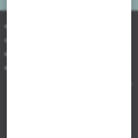
INFORMACJE
OBSŁUGA KLIENTA
MOJE KONTO
MASZ PYTANIE
Kontakt telefoniczny 8:00-17:00 w dni robocze oraz 8:00-14:00
w soboty
Dział sprzedaży internetowej
+48 533 677 055
Dział sprzedaży stacjonarnej
+48 745 57 35
Zakupy hurtowe