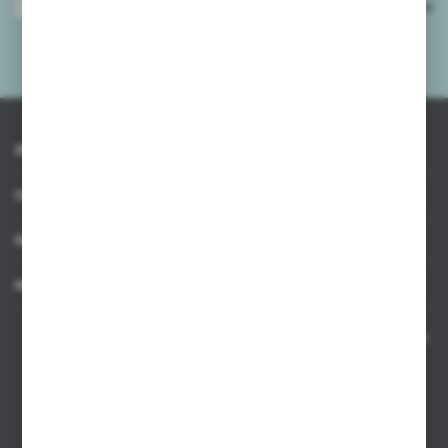
Wyrażam zgodę na otrzymywanie drogą elektroniczną na wskazany przeze
mnie adres e-mail informacji dotyczących usług świadczonych przez
Administratora. Zgoda może zostać cofnięta w każdym czasie.
Polityka
prywatności
*
INFORMACJE
OBSŁUGA KLIENTA
MOJE KONTO
MASZ PYTANIE
Kontakt telefoniczny 8:00-17:00 w dni robocze oraz 8:00-14:00
w soboty
Dział sprzedaży internetowej
+48 533 677 055