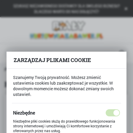
SZUKASZ NIEZAWODNEGO DOSTAWCY DLA SWOJEGO BIZNESU?
USTAWIENIA REGIONALNE
DLACZEGO WARTO DO NAS DOŁĄCZYĆ?
Lokalizacja
Polska
Język
polski
ZARZĄDZAJ PLIKAMI COOKIE
Waluta
a główna
Produkty
Blok rysunkowy 20k BAMBINO
Polski złoty (PLN)
Szanujemy Twoją prywatność. Możesz zmienić
Blok rysunkowy 20k BAMBINO
ustawienia cookies lub zaakceptować je wszystkie. W
dowolnym momencie możesz dokonać zmiany swoich
ZAPISZ
ustawień.
Niezbędne
Niezbędne pliki cookies służą do prawidłowego funkcjonowania
strony internetowej i umożliwiają Ci komfortowe korzystanie z
oferowanych przez nas usług.