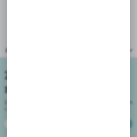
Licencja: Bambino
Format A4, 20 kartek.
Gramatura papieru 80g/m2.
Parametry
Zapisz się do
newslettera
Zapisz się do newslettera na naszym sklepie internetowym
i
otrzymuj informacje o nowościach i promocjach.
ZAPISZ SIĘ