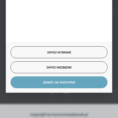
BEZPIECZNE PŁATNOŚCI
SZYBKA DOSTAWA
ZAPISZ WYBRANE
ZAPISZ NIEZBĘDNE
DOŁĄCZ DO NAS
ZEZWÓL NA WSZYSTKIE
Copyright by hurtowniazabawek.pl