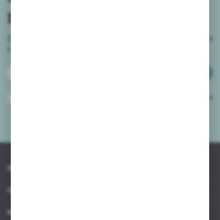
newslettera
Zapisz się do newslettera na naszym sklepie internetowym
i
otrzymuj informacje o nowościach i promocjach.
ZAPISZ SIĘ
Wyrażam zgodę na otrzymywanie drogą elektroniczną na wskazany przeze
mnie adres e-mail informacji dotyczących usług świadczonych przez
Administratora. Zgoda może zostać cofnięta w każdym czasie.
Polityka
prywatności
*
INFORMACJE
OBSŁUGA KLIENTA
MOJE KONTO