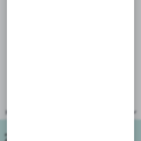
115g/m2 wykorzystuje najnowsze
motywy wzornicze licencji BAMBINO.
Dla podkreślenia, jakości wykończenia
okładka jest dodatkowo nabłyszczana.
Całość usztywniona tekturowym
podkładem.
Licencja: Bambino
Format A4, 10 kartek.
Gramatura papieru 160g/m2.
Parametry
Zapisz się do