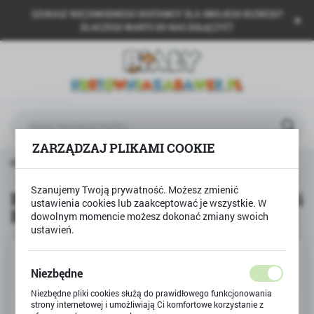
SZUKASZ NIEZAWODNEGO DOSTAWCY DLA SWOJEGO BIZNESU?
USTAWIENIA REGIONALNE
DLACZEGO WARTO DO NAS DOŁĄCZYĆ?
Lokalizacja
Polska
Język
polski
ZARZĄDZAJ PLIKAMI COOKIE
Waluta
rodukty
Blok techniczny 10k kolorowe kartki BAMBINO
Polski złoty (PLN)
Szanujemy Twoją prywatność. Możesz zmienić
Blok techniczny 10k kolorowe kartki
ustawienia cookies lub zaakceptować je wszystkie. W
BAMBINO
dowolnym momencie możesz dokonać zmiany swoich
ZAPISZ
ustawień.
Niezbędne
Niezbędne pliki cookies służą do prawidłowego funkcjonowania
strony internetowej i umożliwiają Ci komfortowe korzystanie z