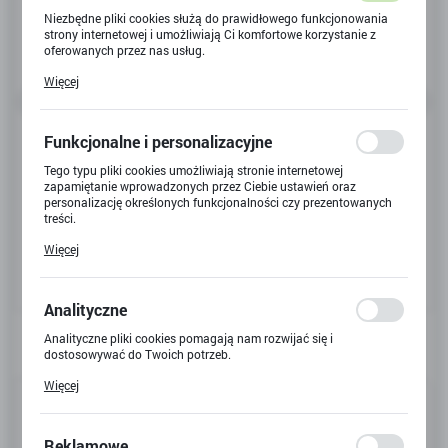
Niezbędne pliki cookies służą do prawidłowego funkcjonowania
strony internetowej i umożliwiają Ci komfortowe korzystanie z
oferowanych przez nas usług.
Pliki cookies odpowiadają na podejmowane przez Ciebie działania
Więcej
w celu m.in. dostosowania Twoich ustawień preferencji
prywatności, logowania czy wypełniania formularzy. Dzięki plikom
cookies strona, z której korzystasz, może działać bez zakłóceń.
Funkcjonalne i personalizacyjne
Tego typu pliki cookies umożliwiają stronie internetowej
zapamiętanie wprowadzonych przez Ciebie ustawień oraz
personalizację określonych funkcjonalności czy prezentowanych
treści.
Dzięki tym plikom cookies możemy zapewnić Ci większy komfort
Więcej
korzystania z funkcjonalności naszej strony poprzez dopasowanie
jej do Twoich indywidualnych preferencji. Wyrażenie zgody na
funkcjonalne i personalizacyjne pliki cookies gwarantuje
dostępność większej ilości funkcji na stronie.
Analityczne
Analityczne pliki cookies pomagają nam rozwijać się i
dostosowywać do Twoich potrzeb.
Cookies analityczne pozwalają na uzyskanie informacji w zakresie
Więcej
wykorzystywania witryny internetowej, miejsca oraz częstotliwości,
Kod produktu:
24026W
z jaką odwiedzane są nasze serwisy www. Dane pozwalają nam na
ocenę naszych serwisów internetowych pod względem ich
Kod EAN:
popularności wśród użytkowników. Zgromadzone informacje są
Reklamowe