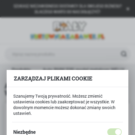
SZUKASZ NIEZAWODNEGO DOSTAWCY DLA SWOJEGO BIZNESU?
USTAWIENIA REGIONALNE
DLACZEGO WARTO DO NAS DOŁĄCZYĆ?
Lokalizacja
Polska
Język
polski
Waluta
Produkty
Auto BMW 535i model metalowy WELLY
Polski złoty (PLN)
ZARZĄDZAJ PLIKAMI COOKIE
Auto BMW 535i model metalowy
WELLY
ZAPISZ
Szanujemy Twoją prywatność. Możesz zmienić
ustawienia cookies lub zaakceptować je wszystkie. W
dowolnym momencie możesz dokonać zmiany swoich
ustawień.
Niezbędne