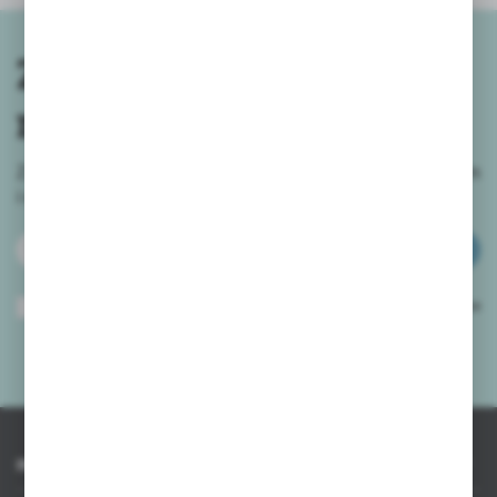
Zapisz się do
newslettera
Zapisz się do newslettera na naszym sklepie internetowym
i
otrzymuj informacje o nowościach i promocjach.
ZAPISZ SIĘ
Wyrażam zgodę na otrzymywanie drogą elektroniczną na wskazany przeze
mnie adres e-mail informacji dotyczących usług świadczonych przez
Administratora. Zgoda może zostać cofnięta w każdym czasie.
Polityka
prywatności
*
INFORMACJE