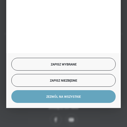
Białystok, ul. Handlowa 13
FORMULARZ KONTAKTOWY
BEZPIECZNE PŁATNOŚCI
ZAPISZ WYBRANE
SZYBKA DOSTAWA
ZAPISZ NIEZBĘDNE
ZEZWÓL NA WSZYSTKIE
DOŁĄCZ DO NAS