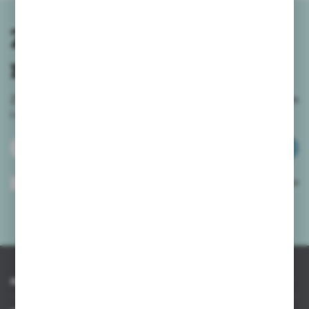
Zapisz się do
newslettera
Zapisz się do newslettera na naszym sklepie internetowym
i
otrzymuj informacje o nowościach i promocjach.
ZAPISZ SIĘ
Wyrażam zgodę na otrzymywanie drogą elektroniczną na wskazany przeze
mnie adres e-mail informacji dotyczących usług świadczonych przez
Administratora. Zgoda może zostać cofnięta w każdym czasie.
Polityka
prywatności
*
INFORMACJE