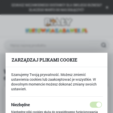
SZUKASZ NIEZAWODNEGO DOSTAWCY DLA SWOJEGO BIZNESU?
USTAWIENIA REGIONALNE
DLACZEGO WARTO DO NAS DOŁĄCZYĆ?
Lokalizacja
Polska
Język
polski
Waluta
Produkty
Wiertarka wkrętarka na baterie czerwona
ZARZĄDZAJ PLIKAMI COOKIE
Polski złoty (PLN)
Wiertarka wkrętarka na baterie
Szanujemy Twoją prywatność. Możesz zmienić
czerwona
ZAPISZ
ustawienia cookies lub zaakceptować je wszystkie. W
dowolnym momencie możesz dokonać zmiany swoich
ustawień.
Niezbędne
Niezbędne pliki cookies służą do prawidłowego funkcjonowania