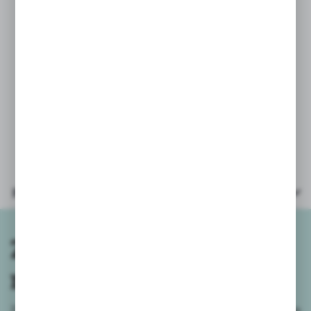
* wymiary rozłożonej deski: dł. 61cm,
wys. 40cm, szer. 18cm.
* wiek: 3+
* opakowanie: woreczek foliowy
z zawieszką
Parametry
Zapisz się do
newslettera
Zapisz się do newslettera na naszym sklepie internetowym