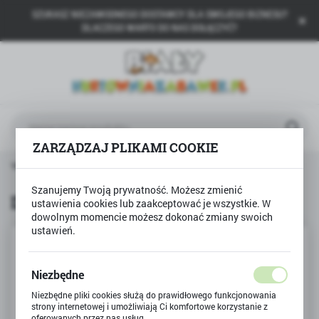
SZUKASZ NIEZAWODNEGO DOSTAWCY DLA SWOJEGO BIZNESU?
USTAWIENIA REGIONALNE
DLACZEGO WARTO DO NAS DOŁĄCZYĆ?
Lokalizacja
Polska
Język
polski
ZARZĄDZAJ PLIKAMI COOKIE
Waluta
Strona główna
Produkty
DESKA DO PRASOWANIA
Polski złoty (PLN)
Szanujemy Twoją prywatność. Możesz zmienić
DESKA DO PRASOWANIA
ustawienia cookies lub zaakceptować je wszystkie. W
dowolnym momencie możesz dokonać zmiany swoich
ZAPISZ
ustawień.
Niezbędne
Niezbędne pliki cookies służą do prawidłowego funkcjonowania
strony internetowej i umożliwiają Ci komfortowe korzystanie z
oferowanych przez nas usług.