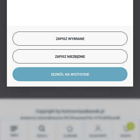
BEZPIECZNE PŁATNOŚCI
SZYBKA DOSTAWA
ZAPISZ WYBRANE
ZAPISZ NIEZBĘDNE
DOŁĄCZ DO NAS
ZEZWÓL NA WSZYSTKIE
Copyright by hurtowniazabawek.pl
Agencja interaktywna
[ti]
Powered by
2ClickShop®
0
MENU
SZUKAJ
ULUBIONE
MOJE KONTO
KOSZYK