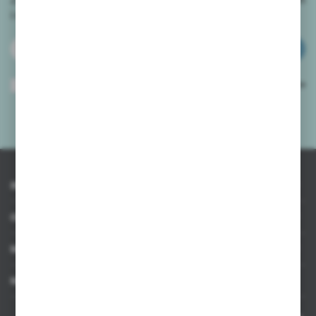
i
otrzymuj informacje o nowościach i promocjach.
ZAPISZ SIĘ
Wyrażam zgodę na otrzymywanie drogą elektroniczną na wskazany przeze
mnie adres e-mail informacji dotyczących usług świadczonych przez
Administratora. Zgoda może zostać cofnięta w każdym czasie.
Polityka
prywatności
*
INFORMACJE
OBSŁUGA KLIENTA
MOJE KONTO
MASZ PYTANIE