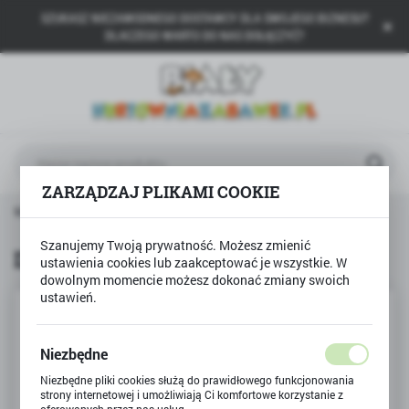
SZUKASZ NIEZAWODNEGO DOSTAWCY DLA SWOJEGO BIZNESU?
USTAWIENIA REGIONALNE
DLACZEGO WARTO DO NAS DOŁĄCZYĆ?
Lokalizacja
Polska
Język
polski
ZARZĄDZAJ PLIKAMI COOKIE
Waluta
a główna
Produkty
Długopis SYRENKA 10 kolorów
Polski złoty (PLN)
Szanujemy Twoją prywatność. Możesz zmienić
Długopis SYRENKA 10 kolorów
ustawienia cookies lub zaakceptować je wszystkie. W
dowolnym momencie możesz dokonać zmiany swoich
ZAPISZ
ustawień.
Niezbędne
Niezbędne pliki cookies służą do prawidłowego funkcjonowania
strony internetowej i umożliwiają Ci komfortowe korzystanie z