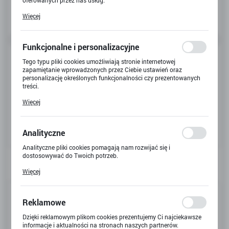
oferowanych przez nas usług.
Pliki cookies odpowiadają na podejmowane przez Ciebie działania
Więcej
w celu m.in. dostosowania Twoich ustawień preferencji
prywatności, logowania czy wypełniania formularzy. Dzięki plikom
cookies strona, z której korzystasz, może działać bez zakłóceń.
Funkcjonalne i personalizacyjne
Tego typu pliki cookies umożliwiają stronie internetowej
zapamiętanie wprowadzonych przez Ciebie ustawień oraz
personalizację określonych funkcjonalności czy prezentowanych
treści.
Dzięki tym plikom cookies możemy zapewnić Ci większy komfort
Więcej
korzystania z funkcjonalności naszej strony poprzez dopasowanie
jej do Twoich indywidualnych preferencji. Wyrażenie zgody na
funkcjonalne i personalizacyjne pliki cookies gwarantuje
dostępność większej ilości funkcji na stronie.
Analityczne
Analityczne pliki cookies pomagają nam rozwijać się i
dostosowywać do Twoich potrzeb.
Cookies analityczne pozwalają na uzyskanie informacji w zakresie
Więcej
wykorzystywania witryny internetowej, miejsca oraz częstotliwości,
z jaką odwiedzane są nasze serwisy www. Dane pozwalają nam na
Kod produktu:
E-5087
ocenę naszych serwisów internetowych pod względem ich
popularności wśród użytkowników. Zgromadzone informacje są
Reklamowe
przetwarzane w formie zanonimizowanej. Wyrażenie zgody na
Kod EAN:
6971558522075
analityczne pliki cookies gwarantuje dostępność wszystkich
Dzięki reklamowym plikom cookies prezentujemy Ci najciekawsze
funkcjonalności.
informacje i aktualności na stronach naszych partnerów.
Dostępny