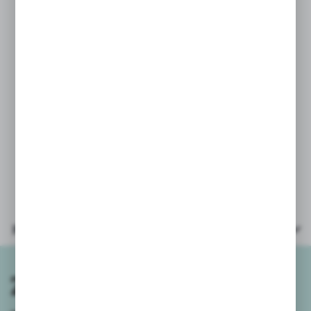
* grubość wkładu: 0,5mm.
Opakowanie zbiorcze 36szt, cena
podana za 1szt.
Ze względu na różnorodność
pakowania i dostaw - nie oferujemy
możliwości wyboru wzoru/koloru.
Parametry
Zapisz się do