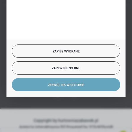
BEZPIECZNE PŁATNOŚCI
SZYBKA DOSTAWA
ZAPISZ WYBRANE
ZAPISZ NIEZBĘDNE
DOŁĄCZ DO NAS
ZEZWÓL NA WSZYSTKIE
Copyright by hurtowniazabawek.pl
Agencja interaktywna
[ti]
Powered by
2ClickShop®