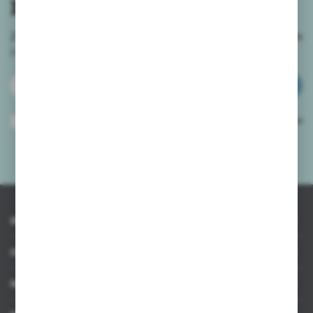
newslettera
Zapisz się do newslettera na naszym sklepie internetowym
i
otrzymuj informacje o nowościach i promocjach.
ZAPISZ SIĘ
Wyrażam zgodę na otrzymywanie drogą elektroniczną na wskazany przeze
mnie adres e-mail informacji dotyczących usług świadczonych przez
Administratora. Zgoda może zostać cofnięta w każdym czasie.
Polityka
prywatności
*
INFORMACJE
OBSŁUGA KLIENTA
MOJE KONTO