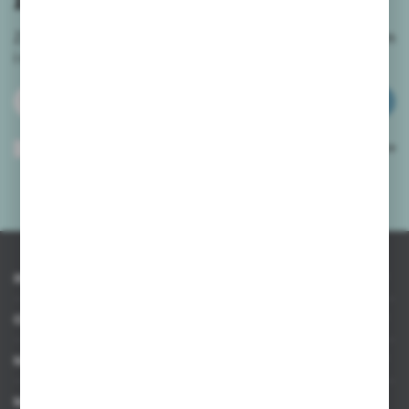
Zapisz się do newslettera na naszym sklepie internetowym
i
otrzymuj informacje o nowościach i promocjach.
ZAPISZ SIĘ
Wyrażam zgodę na otrzymywanie drogą elektroniczną na wskazany przeze
mnie adres e-mail informacji dotyczących usług świadczonych przez
Administratora. Zgoda może zostać cofnięta w każdym czasie.
Polityka
prywatności
*
INFORMACJE
OBSŁUGA KLIENTA
MOJE KONTO
MASZ PYTANIE