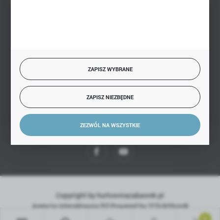
BEZPIECZNE PŁATNOŚCI
ZAPISZ WYBRANE
SZYBKA DOSTAWA
ZAPISZ NIEZBĘDNE
ZEZWÓL NA WSZYSTKIE
DOŁĄCZ DO NAS
Copyright by hurtowniazabawek.pl
Agencja interaktywna
[ti]
Powered by
2ClickShop®
0