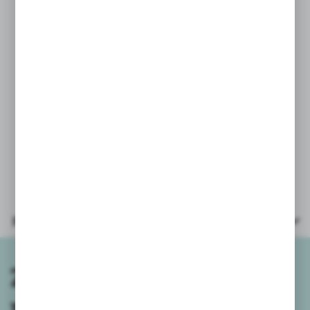
zapakowane w zamykane plastikowe
pudełko.
PARAMETRY:
* śr. pastylki 3cm
* pędzelek długość: 16,5cm
* plastikowe pudełko 20,5x9x1,5cm
* opakowanie 23,5x9,5x1,8cm
Parametry
Zapisz się do
newslettera