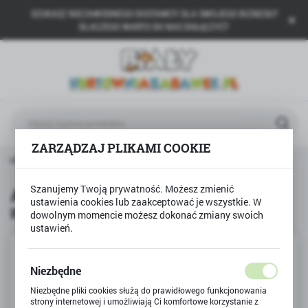
SZUKASZ NIEZAWODNEGO DOSTAWCY DLA SWOJEGO BIZNESU?
USTAWIENIA REGIONALNE
DLACZEGO WARTO DO NAS DOŁĄCZYĆ?
Lokalizacja
Polska
Język
polski
ZARZĄDZAJ PLIKAMI COOKIE
Waluta
odukty
Auto FIAT 126 MALUCH model metalowy WELLY
Polski złoty (PLN)
Szanujemy Twoją prywatność. Możesz zmienić
Auto FIAT 126 MALUCH model
ustawienia cookies lub zaakceptować je wszystkie. W
metalowy WELLY
ZAPISZ
dowolnym momencie możesz dokonać zmiany swoich
ustawień.
Niezbędne
Niezbędne pliki cookies służą do prawidłowego funkcjonowania
strony internetowej i umożliwiają Ci komfortowe korzystanie z