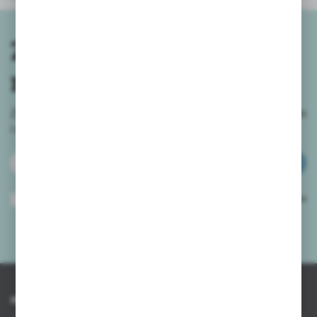
Zapisz się do
newslettera
Zapisz się do newslettera na naszym sklepie internetowym
i
otrzymuj informacje o nowościach i promocjach.
ZAPISZ SIĘ
Wyrażam zgodę na otrzymywanie drogą elektroniczną na wskazany przeze
mnie adres e-mail informacji dotyczących usług świadczonych przez
Administratora. Zgoda może zostać cofnięta w każdym czasie.
Polityka
prywatności
*
INFORMACJE