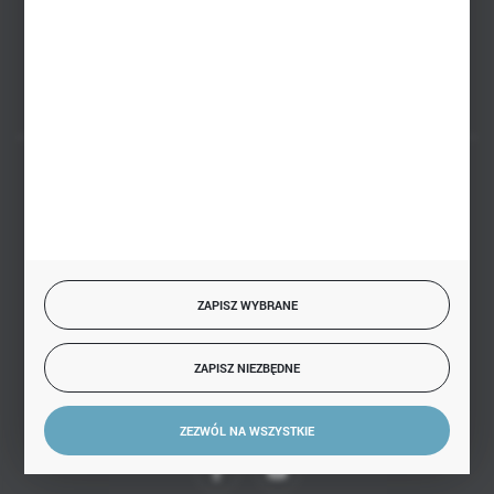
Białystok, ul. Handlowa 13
FORMULARZ KONTAKTOWY
BEZPIECZNE PŁATNOŚCI
SZYBKA DOSTAWA
ZAPISZ WYBRANE
ZAPISZ NIEZBĘDNE
DOŁĄCZ DO NAS
ZEZWÓL NA WSZYSTKIE