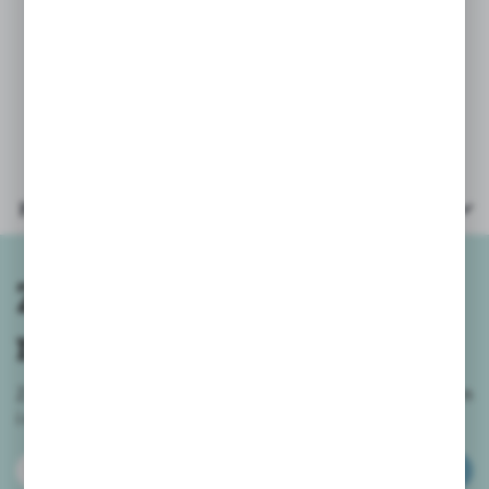
PARAMETRY:
* flamaster wielkosć: 15,5x0,9cm
* ilość kolorów: 12
* opakowanie: kartonik 18x13x1cm
Parametry
Zapisz się do
newslettera
Zapisz się do newslettera na naszym sklepie internetowym
i
otrzymuj informacje o nowościach i promocjach.
ZAPISZ SIĘ