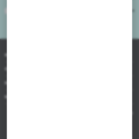
Wyrażam zgodę na otrzymywanie drogą elektroniczną na wskazany przeze
mnie adres e-mail informacji dotyczących usług świadczonych przez
Administratora. Zgoda może zostać cofnięta w każdym czasie.
Polityka
prywatności
*
INFORMACJE
OBSŁUGA KLIENTA
MOJE KONTO
MASZ PYTANIE
Kontakt telefoniczny 8:00-17:00 w dni robocze oraz 8:00-14:00
w soboty
Dział sprzedaży internetowej
+48 533 677 055