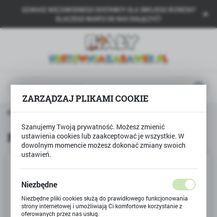
SZUKASZ NIEZAWODNEGO DOSTAWCY DLA SWOJEGO BIZNESU?
USTAWIENIA REGIONALNE
DLACZEGO WARTO DO NAS DOŁĄCZYĆ?
Lokalizacja
Polska
Język
polski
ZARZĄDZAJ PLIKAMI COOKIE
Waluta
 główna
Produkty
Flamastry BAMBINO 12 kolorów
Polski złoty (PLN)
Szanujemy Twoją prywatność. Możesz zmienić
Flamastry BAMBINO 12 kolorów
ustawienia cookies lub zaakceptować je wszystkie. W
dowolnym momencie możesz dokonać zmiany swoich
ZAPISZ
ustawień.
Niezbędne
Niezbędne pliki cookies służą do prawidłowego funkcjonowania
strony internetowej i umożliwiają Ci komfortowe korzystanie z
oferowanych przez nas usług.