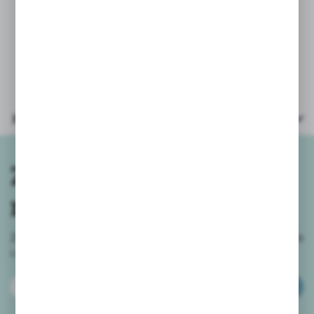
- flamaster długość: 14,5cm
-opakowanie wielkość: 19x16cm
Parametry
Zapisz się do
newslettera
Zapisz się do newslettera na naszym sklepie internetowym
i
otrzymuj informacje o nowościach i promocjach.
ZAPISZ SIĘ