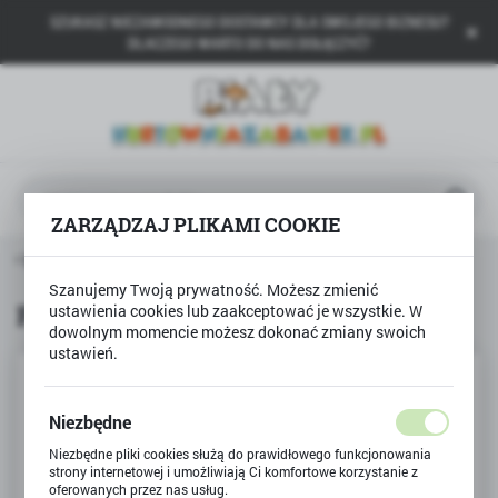
SZUKASZ NIEZAWODNEGO DOSTAWCY DLA SWOJEGO BIZNESU?
USTAWIENIA REGIONALNE
DLACZEGO WARTO DO NAS DOŁĄCZYĆ?
Lokalizacja
Polska
Język
polski
ZARZĄDZAJ PLIKAMI COOKIE
Waluta
ona główna
Produkty
Flamastry zestaw 18 kolorów
Polski złoty (PLN)
Szanujemy Twoją prywatność. Możesz zmienić
Flamastry zestaw 18 kolorów
ustawienia cookies lub zaakceptować je wszystkie. W
dowolnym momencie możesz dokonać zmiany swoich
ZAPISZ
ustawień.
Niezbędne
Niezbędne pliki cookies służą do prawidłowego funkcjonowania
strony internetowej i umożliwiają Ci komfortowe korzystanie z
oferowanych przez nas usług.