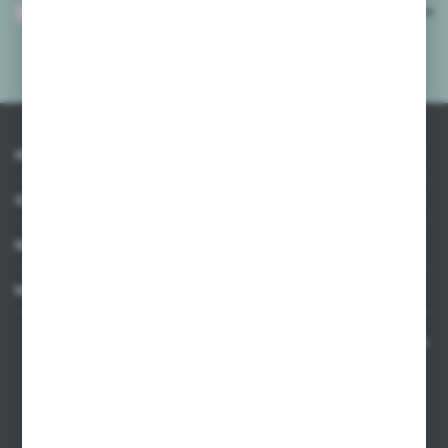
Wyrażam zgodę na otrzymywanie drogą elektroniczną na wskazany przeze
mnie adres e-mail informacji dotyczących usług świadczonych przez
Administratora. Zgoda może zostać cofnięta w każdym czasie.
Polityka
prywatności
*
INFORMACJE
OBSŁUGA KLIENTA
MOJE KONTO
MASZ PYTANIE
Kontakt telefoniczny 8:00-17:00 w dni robocze oraz 8:00-14:00
w soboty
Dział sprzedaży internetowej
+48 533 677 055