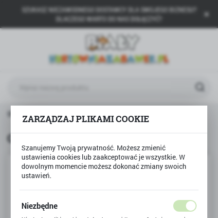
SZUKASZ NIEZAWODNEGO DOSTAWCY DLA SWOJEGO BIZNESU?
USTAWIENIA REGIONALNE
DLACZEGO WARTO DO NAS DOŁĄCZYĆ?
Lokalizacja
Polska
Język
polski
Waluta
na główna
Produkty
Gra edukacyjna Quiz o Polsce
ZARZĄDZAJ PLIKAMI COOKIE
Polski złoty (PLN)
Gra edukacyjna Quiz o Polsce
Szanujemy Twoją prywatność. Możesz zmienić
ZAPISZ
ustawienia cookies lub zaakceptować je wszystkie. W
dowolnym momencie możesz dokonać zmiany swoich
ustawień.
Niezbędne