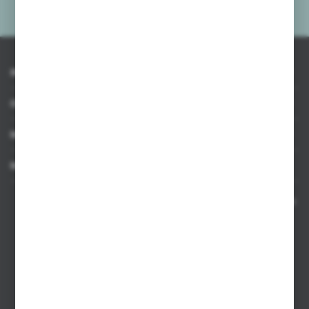
prywatności
*
INFORMACJE
OBSŁUGA KLIENTA
MOJE KONTO
MASZ PYTANIE
Kontakt telefoniczny 8:00-17:00 w dni robocze oraz 8:00-14:00
w soboty
Dział sprzedaży internetowej
+48 533 677 055
Dział sprzedaży stacjonarnej
+48 745 57 35