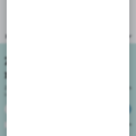
Wiek: 3+, polecane 10+
Parametry
Zapisz się do
newslettera
Zapisz się do newslettera na naszym sklepie internetowym
i
otrzymuj informacje o nowościach i promocjach.
ZAPISZ SIĘ
Wyrażam zgodę na otrzymywanie drogą elektroniczną na wskazany przeze
mnie adres e-mail informacji dotyczących usług świadczonych przez
Administratora. Zgoda może zostać cofnięta w każdym czasie.
Polityka