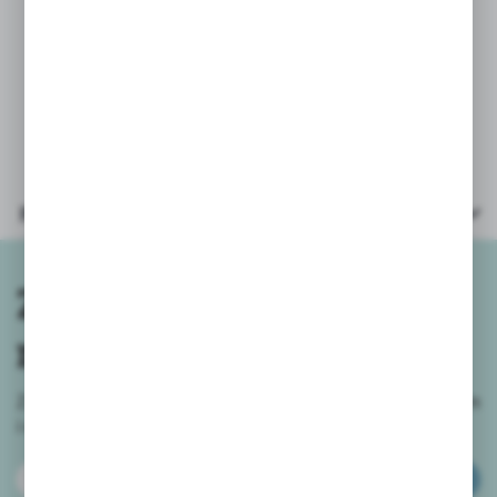
Wymiary opakowania: 18x10x5cm
Wymiary grzechotki: 12,5x6 cm
Parametry
Zapisz się do
newslettera
Zapisz się do newslettera na naszym sklepie internetowym
i
otrzymuj informacje o nowościach i promocjach.
ZAPISZ SIĘ