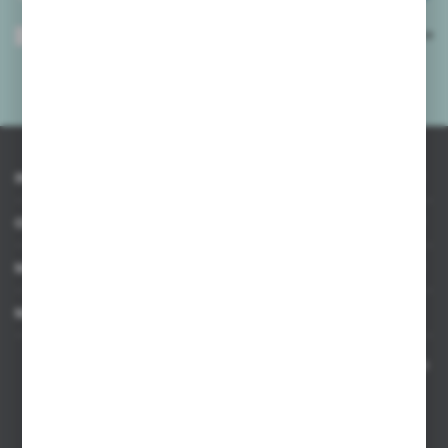
Wyrażam zgodę na otrzymywanie drogą elektroniczną na wskazany przeze
mnie adres e-mail informacji dotyczących usług świadczonych przez
Administratora. Zgoda może zostać cofnięta w każdym czasie.
Polityka
prywatności
*
INFORMACJE
OBSŁUGA KLIENTA
MOJE KONTO
MASZ PYTANIE
Kontakt telefoniczny 8:00-17:00 w dni robocze oraz 8:00-14:00
w soboty
Dział sprzedaży internetowej
+48 533 677 055