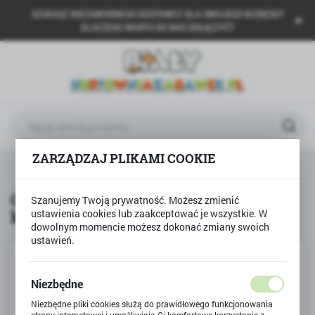
SZUKASZ NIEZAWODNEGO DOSTAWCY DLA SWOJEGO BIZNESU?
USTAWIENIA REGIONALNE
DLACZEGO WARTO DO NAS DOŁĄCZYĆ?
Lokalizacja
Polska
Język
polski
Waluta
ZARZĄDZAJ PLIKAMI COOKIE
na
Produkty
Grzechotka Baby Rattle Dwie kuleczki
Polski złoty (PLN)
Grzechotka Baby Rattle Dwie
Szanujemy Twoją prywatność. Możesz zmienić
kuleczki
ustawienia cookies lub zaakceptować je wszystkie. W
ZAPISZ
dowolnym momencie możesz dokonać zmiany swoich
ustawień.
Niezbędne
Niezbędne pliki cookies służą do prawidłowego funkcjonowania
strony internetowej i umożliwiają Ci komfortowe korzystanie z