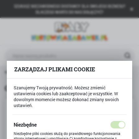
SZUKASZ NIEZAWODNEGO DOSTAWCY DLA SWOJEGO BIZNESU?
USTAWIENIA REGIONALNE
DLACZEGO WARTO DO NAS DOŁĄCZYĆ?
Lokalizacja
Polska
Język
polski
ZARZĄDZAJ PLIKAMI COOKIE
Waluta
główna
Produkty
Grzechotka Baby Rattle Gwiazdka
Polski złoty (PLN)
Grzechotka Baby Rattle Gwiazdka
Szanujemy Twoją prywatność. Możesz zmienić
ustawienia cookies lub zaakceptować je wszystkie. W
ZAPISZ
dowolnym momencie możesz dokonać zmiany swoich
ustawień.
Niezbędne
Niezbędne pliki cookies służą do prawidłowego funkcjonowania
strony internetowej i umożliwiają Ci komfortowe korzystanie z