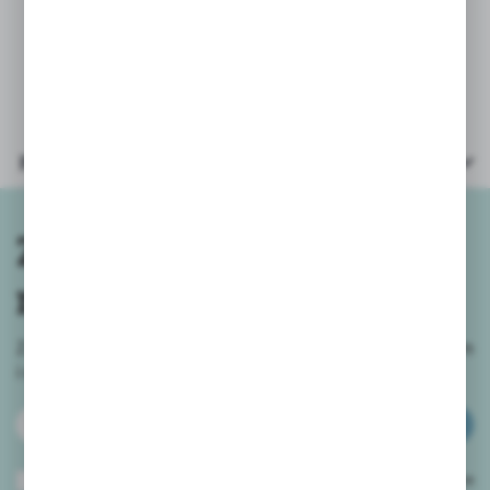
Wymiary grzechotki 11,5x11,5cm
Parametry
Zapisz się do
newslettera
Zapisz się do newslettera na naszym sklepie internetowym
i
otrzymuj informacje o nowościach i promocjach.
ZAPISZ SIĘ
Wyrażam zgodę na otrzymywanie drogą elektroniczną na wskazany przeze