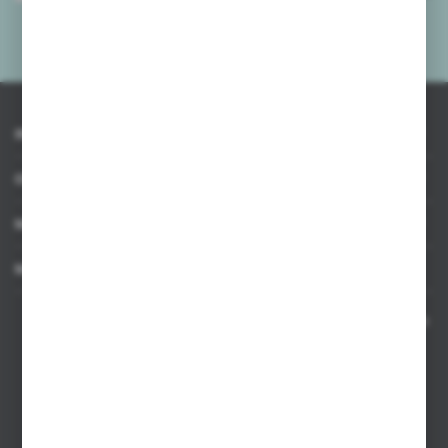
mnie adres e-mail informacji dotyczących usług świadczonych przez
Administratora. Zgoda może zostać cofnięta w każdym czasie.
Polityka
prywatności
*
INFORMACJE
OBSŁUGA KLIENTA
MOJE KONTO
MASZ PYTANIE
Kontakt telefoniczny 8:00-17:00 w dni robocze oraz 8:00-14:00
w soboty
Dział sprzedaży internetowej
+48 533 677 055
Dział sprzedaży stacjonarnej