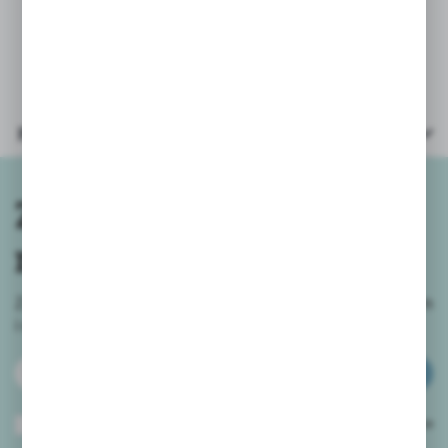
Parametry
Zapisz się do
newslettera
Zapisz się do newslettera na naszym sklepie internetowym
i
otrzymuj informacje o nowościach i promocjach.
ZAPISZ SIĘ
Wyrażam zgodę na otrzymywanie drogą elektroniczną na wskazany przeze
mnie adres e-mail informacji dotyczących usług świadczonych przez