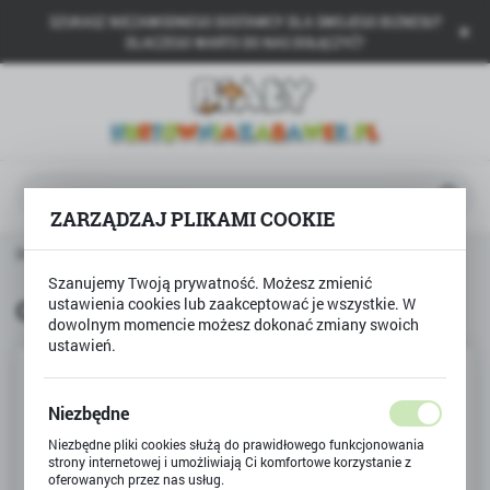
SZUKASZ NIEZAWODNEGO DOSTAWCY DLA SWOJEGO BIZNESU?
USTAWIENIA REGIONALNE
DLACZEGO WARTO DO NAS DOŁĄCZYĆ?
Lokalizacja
Polska
Język
polski
ZARZĄDZAJ PLIKAMI COOKIE
Waluta
 główna
Produkty
Gumka do ścierania SERCE 3szt
Polski złoty (PLN)
Szanujemy Twoją prywatność. Możesz zmienić
Gumka do ścierania SERCE 3szt
ustawienia cookies lub zaakceptować je wszystkie. W
dowolnym momencie możesz dokonać zmiany swoich
ZAPISZ
ustawień.
Niezbędne
Niezbędne pliki cookies służą do prawidłowego funkcjonowania
strony internetowej i umożliwiają Ci komfortowe korzystanie z
oferowanych przez nas usług.