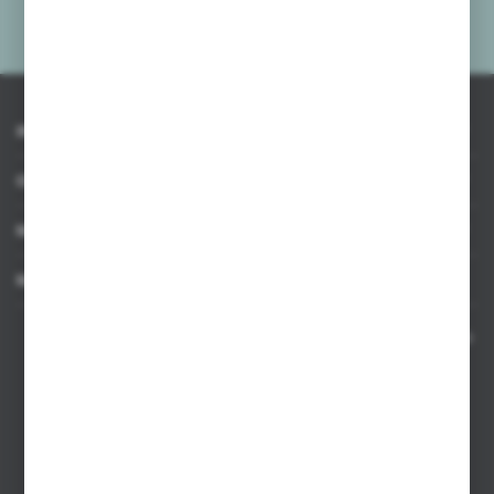
Administratora. Zgoda może zostać cofnięta w każdym czasie.
Polityka
prywatności
*
INFORMACJE
OBSŁUGA KLIENTA
MOJE KONTO
MASZ PYTANIE
Kontakt telefoniczny 8:00-17:00 w dni robocze oraz 8:00-14:00
w soboty
Dział sprzedaży internetowej
+48 533 677 055
Dział sprzedaży stacjonarnej
+48 745 57 35