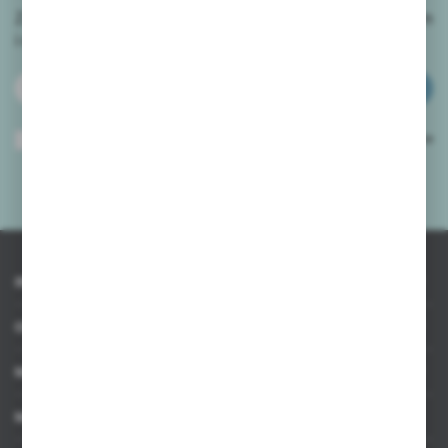
Zapisz się do newslettera na naszym sklepie internetowym
i
otrzymuj informacje o nowościach i promocjach.
ZAPISZ SIĘ
Wyrażam zgodę na otrzymywanie drogą elektroniczną na wskazany przeze
mnie adres e-mail informacji dotyczących usług świadczonych przez
Administratora. Zgoda może zostać cofnięta w każdym czasie.
Polityka
prywatności
*
INFORMACJE
OBSŁUGA KLIENTA
MOJE KONTO
MASZ PYTANIE