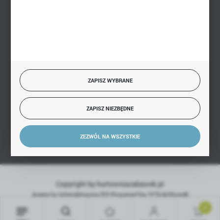
BEZPIECZNE PŁATNOŚCI
SZYBKA DOSTAWA
ZAPISZ WYBRANE
ZAPISZ NIEZBĘDNE
DOŁĄCZ DO NAS
ZEZWÓL NA WSZYSTKIE
Copyright by hurtowniazabawek.pl
Agencja interaktywna
[ti]
Powered by
2ClickShop®
0