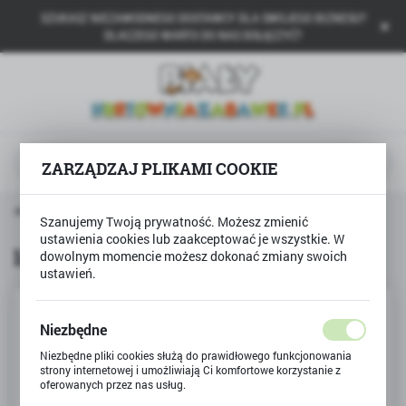
SZUKASZ NIEZAWODNEGO DOSTAWCY DLA SWOJEGO BIZNESU?
USTAWIENIA REGIONALNE
DLACZEGO WARTO DO NAS DOŁĄCZYĆ?
Lokalizacja
Polska
Język
polski
ZARZĄDZAJ PLIKAMI COOKIE
Waluta
rona główna
Produkty
Igły do pompki, zestaw 6szt
Polski złoty (PLN)
Szanujemy Twoją prywatność. Możesz zmienić
ustawienia cookies lub zaakceptować je wszystkie. W
Igły do pompki, zestaw 6szt
dowolnym momencie możesz dokonać zmiany swoich
ustawień.
ZAPISZ
Niezbędne
Niezbędne pliki cookies służą do prawidłowego funkcjonowania
strony internetowej i umożliwiają Ci komfortowe korzystanie z
oferowanych przez nas usług.
Pliki cookies odpowiadają na podejmowane przez Ciebie działania