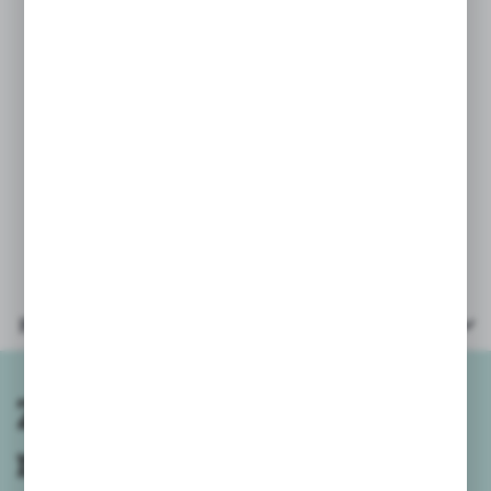
Metalowe igły do pompki do piłek.
PARAMETRY:
* materiał: metal
* ilość sztuk: 6
* igła wielkość 4cm
* opakowanie: blister 12,5x9cm
Parametry
Zapisz się do
newslettera