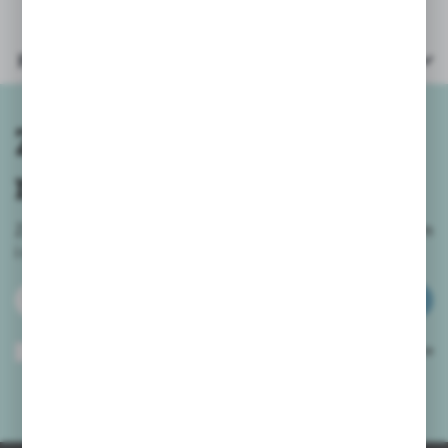
Parametry
Zapisz się do
newslettera
Zapisz się do newslettera na naszym sklepie internetowym
i
otrzymuj informacje o nowościach i promocjach.
ZAPISZ SIĘ
Wyrażam zgodę na otrzymywanie drogą elektroniczną na wskazany przeze
mnie adres e-mail informacji dotyczących usług świadczonych przez
Administratora. Zgoda może zostać cofnięta w każdym czasie.
Polityka
prywatności
*