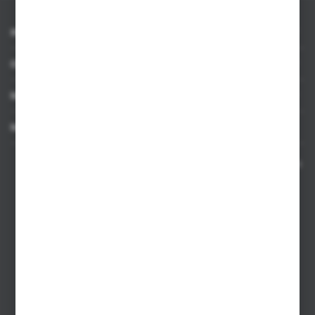
INFORMACJE
OBSŁUGA KLIENTA
MOJE KONTO
MASZ PYTANIE
Kontakt telefoniczny 8:00-17:00 w dni robocze oraz 8:00-14:00
w soboty
Dział sprzedaży internetowej
+48 533 677 055
Dział sprzedaży stacjonarnej
+48 745 57 35
Zakupy hurtowe
+48 793 612 067