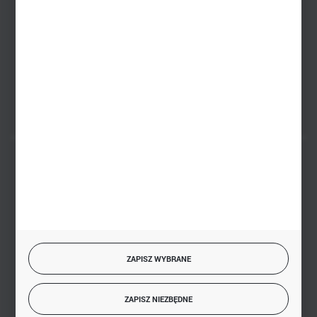
sklep@hurtowniazabawek.pl
PHU BIAŁY
Białystok, ul. Handlowa 13
FORMULARZ KONTAKTOWY
BEZPIECZNE PŁATNOŚCI
SZYBKA DOSTAWA
ZAPISZ WYBRANE
ZAPISZ NIEZBĘDNE