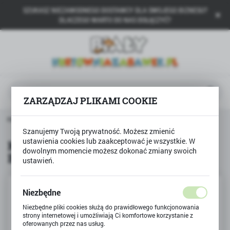
SZUKASZ NIEZAWODNEGO DOSTAWCY DLA SWOJEGO BIZNESU?
USTAWIENIA REGIONALNE
DLACZEGO WARTO DO NAS DOŁĄCZYĆ?
Lokalizacja
Polska
Język
polski
ZARZĄDZAJ PLIKAMI COOKIE
Waluta
Produkty
Książka KACZKA DZIWACZKA Jan Brzechwa
Polski złoty (PLN)
Szanujemy Twoją prywatność. Możesz zmienić
ustawienia cookies lub zaakceptować je wszystkie. W
Książka KACZKA DZIWACZKA Jan
dowolnym momencie możesz dokonać zmiany swoich
Brzechwa
ZAPISZ
ustawień.
Niezbędne
Niezbędne pliki cookies służą do prawidłowego funkcjonowania
strony internetowej i umożliwiają Ci komfortowe korzystanie z
oferowanych przez nas usług.