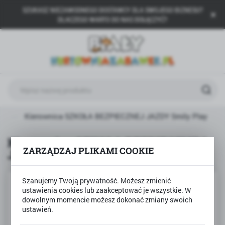
SZUKASZ NIEZAWODNEGO DOSTAWCY DLA SWOJEGO BIZNESU?
USTAWIENIA REGIONALNE
DLACZEGO WARTO DO NAS DOŁĄCZYĆ?
Lokalizacja
Polska
Język
polski
Waluta
ty
Kierownica SZKOŁA BEZPIECZNEJ JAZDY Smily Play
Polski złoty (PLN)
Kierownica SZKOŁA BEZPIECZNEJ
ZARZĄDZAJ PLIKAMI COOKIE
JAZDY Smily Play
ZAPISZ
Szanujemy Twoją prywatność. Możesz zmienić
ustawienia cookies lub zaakceptować je wszystkie. W
dowolnym momencie możesz dokonać zmiany swoich
ustawień.