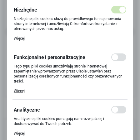
Niezbędne
Niezbędne pliki cookies służą do prawidłowego funkcjonowania
strony internetowej i umożliwiają Ci komfortowe korzystanie z
oferowanych przez nas usług.
Pliki cookies odpowiadają na podejmowane przez Ciebie działania
Więcej
w celu m.in. dostosowania Twoich ustawień preferencji
prywatności, logowania czy wypełniania formularzy. Dzięki plikom
cookies strona, z której korzystasz, może działać bez zakłóceń.
Funkcjonalne i personalizacyjne
Tego typu pliki cookies umożliwiają stronie internetowej
zapamiętanie wprowadzonych przez Ciebie ustawień oraz
personalizację określonych funkcjonalności czy prezentowanych
treści.
Dzięki tym plikom cookies możemy zapewnić Ci większy komfort
Więcej
korzystania z funkcjonalności naszej strony poprzez dopasowanie
jej do Twoich indywidualnych preferencji. Wyrażenie zgody na
funkcjonalne i personalizacyjne pliki cookies gwarantuje
dostępność większej ilości funkcji na stronie.
Analityczne
Analityczne pliki cookies pomagają nam rozwijać się i
Kod produktu:
X-4311
dostosowywać do Twoich potrzeb.
Cookies analityczne pozwalają na uzyskanie informacji w zakresie
Więcej
Kod EAN:
4895038543249
wykorzystywania witryny internetowej, miejsca oraz częstotliwości,
z jaką odwiedzane są nasze serwisy www. Dane pozwalają nam na