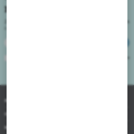
newslettera
Zapisz się do newslettera na naszym sklepie internetowym
i
otrzymuj informacje o nowościach i promocjach.
ZAPISZ SIĘ
Wyrażam zgodę na otrzymywanie drogą elektroniczną na wskazany przeze
mnie adres e-mail informacji dotyczących usług świadczonych przez
Administratora. Zgoda może zostać cofnięta w każdym czasie.
Polityka
prywatności
*
INFORMACJE
OBSŁUGA KLIENTA
MOJE KONTO