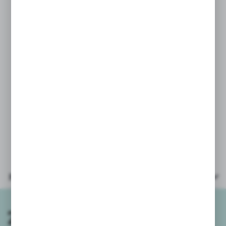
utrzymać w czystości.
PARAMETRY:
* wiek: 3m+
* zasilanie: 2x baterie AA 1,5 V
(dołączono baterie testowe)
* kierownica wymiary: 26,5x13,5x7cm
* opakowanie: kartonik
31,9x18,7x9,3cm
Parametry
Zapisz się do