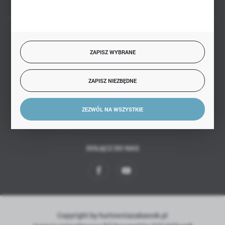
BEZPIECZNE PŁATNOŚCI
ZAPISZ WYBRANE
ZAPISZ NIEZBĘDNE
SZYBKA DOSTAWA
ZEZWÓL NA WSZYSTKIE
DOŁĄCZ DO NAS
Copyright by hurtowniazabawek.pl