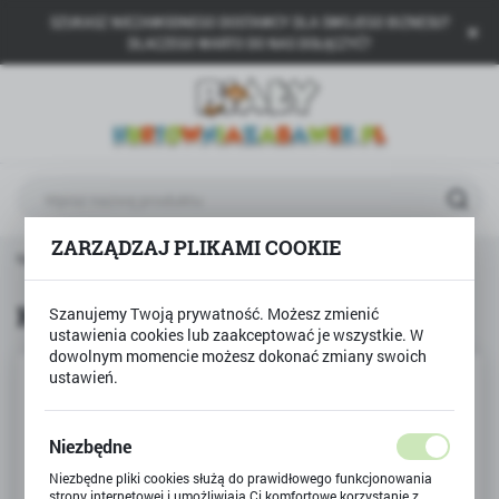
SZUKASZ NIEZAWODNEGO DOSTAWCY DLA SWOJEGO BIZNESU?
USTAWIENIA REGIONALNE
DLACZEGO WARTO DO NAS DOŁĄCZYĆ?
Lokalizacja
Polska
Język
polski
ZARZĄDZAJ PLIKAMI COOKIE
Waluta
ówna
Produkty
Klej znikający w sztyfcie BAMBINO
Polski złoty (PLN)
Klej znikający w sztyfcie BAMBINO
Szanujemy Twoją prywatność. Możesz zmienić
ustawienia cookies lub zaakceptować je wszystkie. W
ZAPISZ
dowolnym momencie możesz dokonać zmiany swoich
ustawień.
Niezbędne
Niezbędne pliki cookies służą do prawidłowego funkcjonowania
strony internetowej i umożliwiają Ci komfortowe korzystanie z