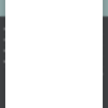
Administratora. Zgoda może zostać cofnięta w każdym czasie.
Polityka
prywatności
*
INFORMACJE
OBSŁUGA KLIENTA
MOJE KONTO
MASZ PYTANIE
Kontakt telefoniczny 8:00-17:00 w dni robocze oraz 8:00-14:00
w soboty
Dział sprzedaży internetowej
+48 533 677 055
Dział sprzedaży stacjonarnej
+48 745 57 35