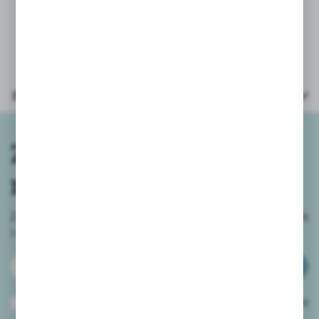
graficznych i kolorach - wysyłamy
losowo wybrane.
Parametry
Zapisz się do
newslettera
Zapisz się do newslettera na naszym sklepie internetowym
i
otrzymuj informacje o nowościach i promocjach.
ZAPISZ SIĘ
Wyrażam zgodę na otrzymywanie drogą elektroniczną na wskazany przeze
mnie adres e-mail informacji dotyczących usług świadczonych przez