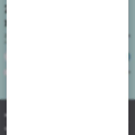
Zapisz się do
newslettera
Zapisz się do newslettera na naszym sklepie internetowym
i
otrzymuj informacje o nowościach i promocjach.
ZAPISZ SIĘ
Wyrażam zgodę na otrzymywanie drogą elektroniczną na wskazany przeze
mnie adres e-mail informacji dotyczących usług świadczonych przez
Administratora. Zgoda może zostać cofnięta w każdym czasie.
Polityka
prywatności
*
INFORMACJE
OBSŁUGA KLIENTA