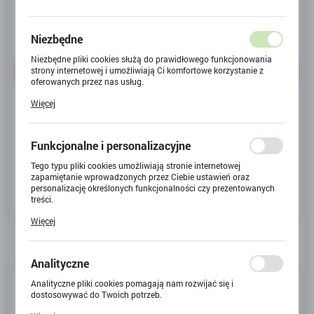
Niezbędne
Niezbędne pliki cookies służą do prawidłowego funkcjonowania
strony internetowej i umożliwiają Ci komfortowe korzystanie z
oferowanych przez nas usług.
Pliki cookies odpowiadają na podejmowane przez Ciebie działania
Więcej
w celu m.in. dostosowania Twoich ustawień preferencji
prywatności, logowania czy wypełniania formularzy. Dzięki plikom
cookies strona, z której korzystasz, może działać bez zakłóceń.
Funkcjonalne i personalizacyjne
Tego typu pliki cookies umożliwiają stronie internetowej
zapamiętanie wprowadzonych przez Ciebie ustawień oraz
personalizację określonych funkcjonalności czy prezentowanych
treści.
Dzięki tym plikom cookies możemy zapewnić Ci większy komfort
Więcej
korzystania z funkcjonalności naszej strony poprzez dopasowanie
jej do Twoich indywidualnych preferencji. Wyrażenie zgody na
funkcjonalne i personalizacyjne pliki cookies gwarantuje
dostępność większej ilości funkcji na stronie.
Analityczne
Kod produktu:
902820
Analityczne pliki cookies pomagają nam rozwijać się i
dostosowywać do Twoich potrzeb.
Kod EAN:
5903033902820
Cookies analityczne pozwalają na uzyskanie informacji w zakresie