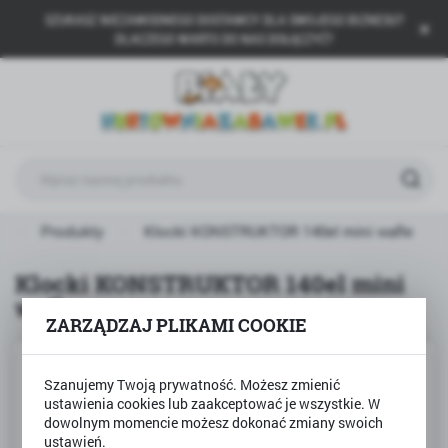
SZUKASZ NIEZAWODNEGO DOSTAWCY DLA SWOJEGO BIZNESU?
USTAWIENIA REGIONALNE
DLACZEGO WARTO DO NAS DOŁĄCZYĆ?
Lokalizacja
Polska
Język
polski
Waluta
a
Produkty
Klocki KONSTRUKTOR 140el mini wafle
Polski złoty (PLN)
Klocki KONSTRUKTOR 140el mini
wafle
ZAPISZ
ZARZĄDZAJ PLIKAMI COOKIE
Szanujemy Twoją prywatność. Możesz zmienić
ustawienia cookies lub zaakceptować je wszystkie. W
dowolnym momencie możesz dokonać zmiany swoich
ustawień.