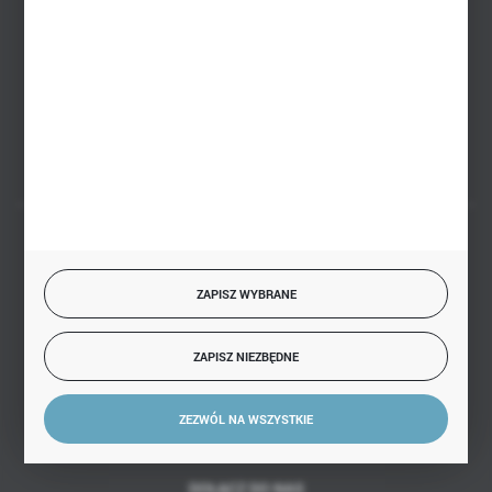
sklep@hurtowniazabawek.pl
PHU BIAŁY
Białystok, ul. Handlowa 13
FORMULARZ KONTAKTOWY
BEZPIECZNE PŁATNOŚCI
ZAPISZ WYBRANE
ZAPISZ NIEZBĘDNE
SZYBKA DOSTAWA
ZEZWÓL NA WSZYSTKIE
DOŁĄCZ DO NAS