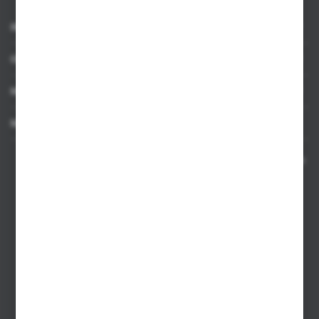
INFORMACJE
OBSŁUGA KLIENTA
MOJE KONTO
MASZ PYTANIE
Kontakt telefoniczny 8:00-17:00 w dni robocze oraz 8:00-14:00
w soboty
Dział sprzedaży internetowej
+48 533 677 055
Dział sprzedaży stacjonarnej
+48 745 57 35
Zakupy hurtowe
+48 793 612 067