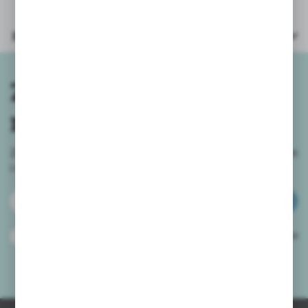
Parametry
Zapisz się do
newslettera
Zapisz się do newslettera na naszym sklepie internetowym
i
otrzymuj informacje o nowościach i promocjach.
ZAPISZ SIĘ
Wyrażam zgodę na otrzymywanie drogą elektroniczną na wskazany przeze
mnie adres e-mail informacji dotyczących usług świadczonych przez
Administratora. Zgoda może zostać cofnięta w każdym czasie.
Polityka
prywatności
*