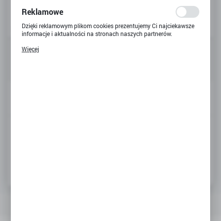
ocenę naszych serwisów internetowych pod względem ich
popularności wśród użytkowników. Zgromadzone informacje są
Niedostępny
Reklamowe
przetwarzane w formie zanonimizowanej. Wyrażenie zgody na
analityczne pliki cookies gwarantuje dostępność wszystkich
Dzięki reklamowym plikom cookies prezentujemy Ci najciekawsze
funkcjonalności.
informacje i aktualności na stronach naszych partnerów.
Promocyjne pliki cookies służą do prezentowania Ci naszych
Więcej
281,00 zł
komunikatów na podstawie analizy Twoich upodobań oraz
Twoich zwyczajów dotyczących przeglądanej witryny internetowej.
Treści promocyjne mogą pojawić się na stronach podmiotów
trzecich lub firm będących naszymi partnerami oraz innych
dostawców usług. Firmy te działają w charakterze pośredników
prezentujących nasze treści w postaci wiadomości, ofert,
POWIADOM O DOSTĘPNOŚCI
komunikatów mediów społecznościowych.
ZAPYTAJ O PRODUKT
Dodaj do ulubionych
Informacje o producencie
PRODUCENT
OPIS PRODUKTU
PARAMETRY