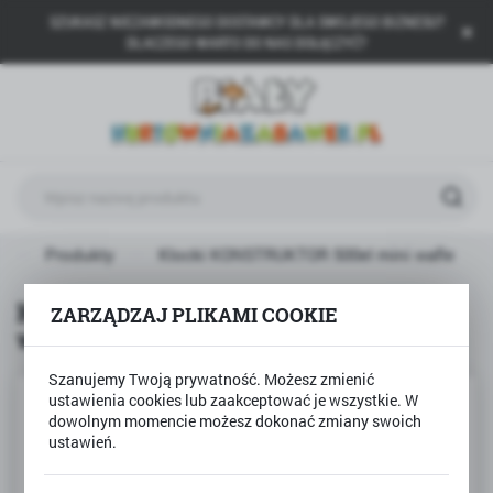
SZUKASZ NIEZAWODNEGO DOSTAWCY DLA SWOJEGO BIZNESU?
USTAWIENIA REGIONALNE
DLACZEGO WARTO DO NAS DOŁĄCZYĆ?
Lokalizacja
Polska
Język
polski
Waluta
a
Produkty
Klocki KONSTRUKTOR 500el mini wafle
Polski złoty (PLN)
Klocki KONSTRUKTOR 500el mini
ZARZĄDZAJ PLIKAMI COOKIE
wafle
ZAPISZ
Szanujemy Twoją prywatność. Możesz zmienić
ustawienia cookies lub zaakceptować je wszystkie. W
dowolnym momencie możesz dokonać zmiany swoich
ustawień.