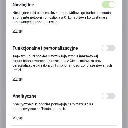
Niezbędne
Niezbędne pliki cookies służą do prawidłowego funkcjonowania
strony internetowej i umożliwiają Ci komfortowe korzystanie z
oferowanych przez nas usług.
Pliki cookies odpowiadają na podejmowane przez Ciebie działania
Więcej
w celu m.in. dostosowania Twoich ustawień preferencji
prywatności, logowania czy wypełniania formularzy. Dzięki plikom
cookies strona, z której korzystasz, może działać bez zakłóceń.
Funkcjonalne i personalizacyjne
Tego typu pliki cookies umożliwiają stronie internetowej
zapamiętanie wprowadzonych przez Ciebie ustawień oraz
personalizację określonych funkcjonalności czy prezentowanych
treści.
Dzięki tym plikom cookies możemy zapewnić Ci większy komfort
Więcej
korzystania z funkcjonalności naszej strony poprzez dopasowanie
jej do Twoich indywidualnych preferencji. Wyrażenie zgody na
funkcjonalne i personalizacyjne pliki cookies gwarantuje
dostępność większej ilości funkcji na stronie.
Analityczne
Analityczne pliki cookies pomagają nam rozwijać się i
dostosowywać do Twoich potrzeb.
Kod produktu:
902288
Cookies analityczne pozwalają na uzyskanie informacji w zakresie
Więcej
wykorzystywania witryny internetowej, miejsca oraz częstotliwości,
Kod EAN:
5903033902288
z jaką odwiedzane są nasze serwisy www. Dane pozwalają nam na