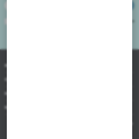
ZAPISZ SIĘ
Wyrażam zgodę na otrzymywanie drogą elektroniczną na wskazany przeze
mnie adres e-mail informacji dotyczących usług świadczonych przez
Administratora. Zgoda może zostać cofnięta w każdym czasie.
Polityka
prywatności
*
INFORMACJE
OBSŁUGA KLIENTA
MOJE KONTO
MASZ PYTANIE
Kontakt telefoniczny 8:00-17:00 w dni robocze oraz 8:00-14:00
w soboty