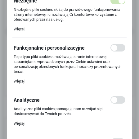
Niezbędne
Niezbędne pliki cookies służą do prawidłowego funkcjonowania
strony internetowej i umożliwiają Ci komfortowe korzystanie z
oferowanych przez nas usług.
Pliki cookies odpowiadają na podejmowane przez Ciebie działania
Więcej
w celu m.in. dostosowania Twoich ustawień preferencji
prywatności, logowania czy wypełniania formularzy. Dzięki plikom
cookies strona, z której korzystasz, może działać bez zakłóceń.
Funkcjonalne i personalizacyjne
Tego typu pliki cookies umożliwiają stronie internetowej
zapamiętanie wprowadzonych przez Ciebie ustawień oraz
personalizację określonych funkcjonalności czy prezentowanych
treści.
Dzięki tym plikom cookies możemy zapewnić Ci większy komfort
Więcej
korzystania z funkcjonalności naszej strony poprzez dopasowanie
jej do Twoich indywidualnych preferencji. Wyrażenie zgody na
funkcjonalne i personalizacyjne pliki cookies gwarantuje
dostępność większej ilości funkcji na stronie.
Analityczne
Analityczne pliki cookies pomagają nam rozwijać się i
dostosowywać do Twoich potrzeb.
Cookies analityczne pozwalają na uzyskanie informacji w zakresie
Kod produktu:
76924
Więcej
wykorzystywania witryny internetowej, miejsca oraz częstotliwości,
z jaką odwiedzane są nasze serwisy www. Dane pozwalają nam na
Kod EAN:
5702017583976
ocenę naszych serwisów internetowych pod względem ich