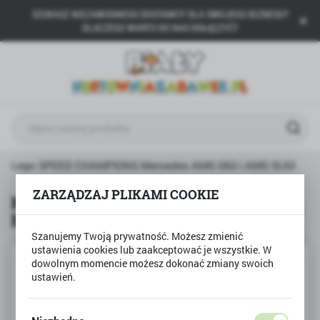
SZUKASZ NIEZAWODNEGO DOSTAWCY DLA SWOJEGO BIZNESU?
USTAWIENIA REGIONALNE
DLACZEGO WARTO DO NAS DOŁĄCZYĆ?
Lokalizacja
Polska
Język
polski
Waluta
cki Lego SPEED CHAMPIONS Mercedes AMG G63 i AMG SL63
Polski złoty (PLN)
ZARZĄDZAJ PLIKAMI COOKIE
Klocki Lego SPEED CHAMPIONS
Mercedes AMG G63 i AMG SL63
ZAPISZ
Szanujemy Twoją prywatność. Możesz zmienić
ustawienia cookies lub zaakceptować je wszystkie. W
dowolnym momencie możesz dokonać zmiany swoich
ustawień.