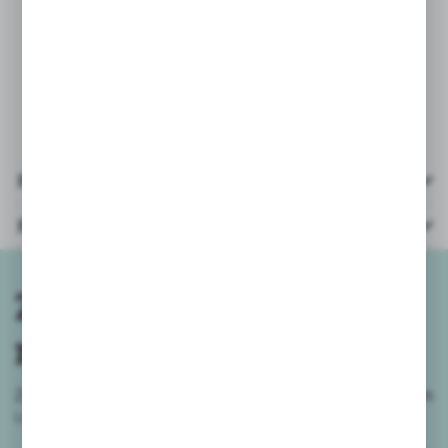
PARAMETRY:
* ilość klocków: 808
* wiek: 10+
* opakowanie: 35x19x11,5 cm
Pliki do pobrania
Parametry
Zapisz się do
newslettera
Zapisz się do newslettera na naszym sklepie internetowym
i
otrzymuj informacje o nowościach i promocjach.