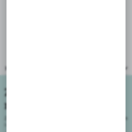
PARAMETRY:
* ilość elementów: 328
* wiek: 9+
* wymiary opakowania: 26,5x14x7,5
cm
Parametry
Zapisz się do
newslettera
Zapisz się do newslettera na naszym sklepie internetowym
i
otrzymuj informacje o nowościach i promocjach.