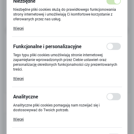
Niezbędne
Niezbędne pliki cookies służą do prawidłowego funkcjonowania
strony internetowej i umożliwiają Ci komfortowe korzystanie z
oferowanych przez nas usług.
Pliki cookies odpowiadają na podejmowane przez Ciebie działania
Więcej
w celu m.in. dostosowania Twoich ustawień preferencji
prywatności, logowania czy wypełniania formularzy. Dzięki plikom
cookies strona, z której korzystasz, może działać bez zakłóceń.
Funkcjonalne i personalizacyjne
Tego typu pliki cookies umożliwiają stronie internetowej
zapamiętanie wprowadzonych przez Ciebie ustawień oraz
personalizację określonych funkcjonalności czy prezentowanych
treści.
Dzięki tym plikom cookies możemy zapewnić Ci większy komfort
Więcej
korzystania z funkcjonalności naszej strony poprzez dopasowanie
jej do Twoich indywidualnych preferencji. Wyrażenie zgody na
funkcjonalne i personalizacyjne pliki cookies gwarantuje
dostępność większej ilości funkcji na stronie.
Analityczne
Analityczne pliki cookies pomagają nam rozwijać się i
dostosowywać do Twoich potrzeb.
Cookies analityczne pozwalają na uzyskanie informacji w zakresie
Kod produktu:
76935
Więcej
wykorzystywania witryny internetowej, miejsca oraz częstotliwości,
z jaką odwiedzane są nasze serwisy www. Dane pozwalają nam na
Kod EAN:
5702017719719
ocenę naszych serwisów internetowych pod względem ich