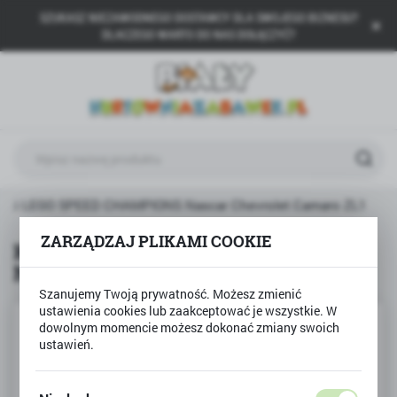
SZUKASZ NIEZAWODNEGO DOSTAWCY DLA SWOJEGO BIZNESU?
USTAWIENIA REGIONALNE
DLACZEGO WARTO DO NAS DOŁĄCZYĆ?
Lokalizacja
Polska
Język
polski
Waluta
ocki LEGO SPEED CHAMPIONS Nascar Chevrolet Camaro ZL1
Polski złoty (PLN)
ZARZĄDZAJ PLIKAMI COOKIE
Klocki LEGO SPEED CHAMPIONS
Nascar Chevrolet Camaro ZL1
ZAPISZ
Szanujemy Twoją prywatność. Możesz zmienić
ustawienia cookies lub zaakceptować je wszystkie. W
dowolnym momencie możesz dokonać zmiany swoich
ustawień.