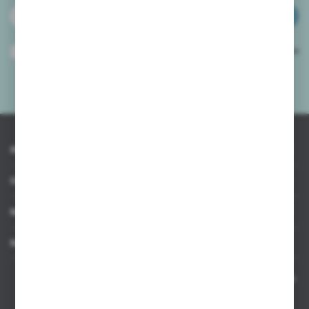
ZAPISZ SIĘ
Wyrażam zgodę na otrzymywanie drogą elektroniczną na wskazany przeze
mnie adres e-mail informacji dotyczących usług świadczonych przez
Administratora. Zgoda może zostać cofnięta w każdym czasie.
Polityka
prywatności
*
INFORMACJE
OBSŁUGA KLIENTA
MOJE KONTO
MASZ PYTANIE
Kontakt telefoniczny 8:00-17:00 w dni robocze oraz 8:00-14:00
w soboty