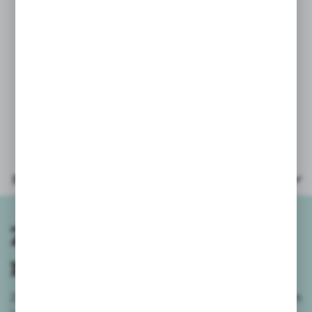
posłużyć również do wyrobu
bransoletek lub naszyjników.
PARAMETRY:
* wiek : 3+
* opakowanie: kartonik 37x25,5x6cm
Parametry
Zapisz się do
newslettera
Zapisz się do newslettera na naszym sklepie internetowym