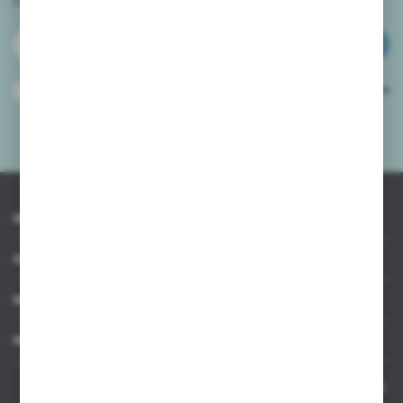
i
otrzymuj informacje o nowościach i promocjach.
ZAPISZ SIĘ
Wyrażam zgodę na otrzymywanie drogą elektroniczną na wskazany przeze
mnie adres e-mail informacji dotyczących usług świadczonych przez
Administratora. Zgoda może zostać cofnięta w każdym czasie.
Polityka
prywatności
*
INFORMACJE
OBSŁUGA KLIENTA
MOJE KONTO
MASZ PYTANIE
Kontakt telefoniczny 8:00-17:00 w dni robocze oraz 8:00-14:00