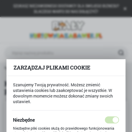
SZUKASZ NIEZAWODNEGO DOSTAWCY DLA SWOJEGO BIZNESU?
USTAWIENIA REGIONALNE
DLACZEGO WARTO DO NAS DOŁĄCZYĆ?
Lokalizacja
Polska
Język
polski
Waluta
ZARZĄDZAJ PLIKAMI COOKIE
Produkty
Koraliki do zgrzewania FARMA prasowanka
Polski złoty (PLN)
Koraliki do zgrzewania FARMA
Szanujemy Twoją prywatność. Możesz zmienić
prasowanka
ustawienia cookies lub zaakceptować je wszystkie. W
ZAPISZ
dowolnym momencie możesz dokonać zmiany swoich
ustawień.
Niezbędne
Niezbędne pliki cookies służą do prawidłowego funkcjonowania