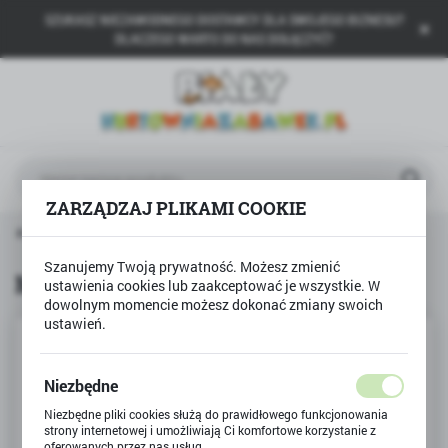
SZUKASZ NIEZAWODNEGO DOSTAWCY DLA SWOJEGO BIZNESU?
USTAWIENIA REGIONALNE
DLACZEGO WARTO DO NAS DOŁĄCZYĆ?
Lokalizacja
Polska
Język
polski
ZARZĄDZAJ PLIKAMI COOKIE
Waluta
rona główna
Produkty
Miękka piłka i kostka do gry
Polski złoty (PLN)
Szanujemy Twoją prywatność. Możesz zmienić
Miękka piłka i kostka do gry
ustawienia cookies lub zaakceptować je wszystkie. W
dowolnym momencie możesz dokonać zmiany swoich
ZAPISZ
ustawień.
Niezbędne
Niezbędne pliki cookies służą do prawidłowego funkcjonowania
strony internetowej i umożliwiają Ci komfortowe korzystanie z
oferowanych przez nas usług.