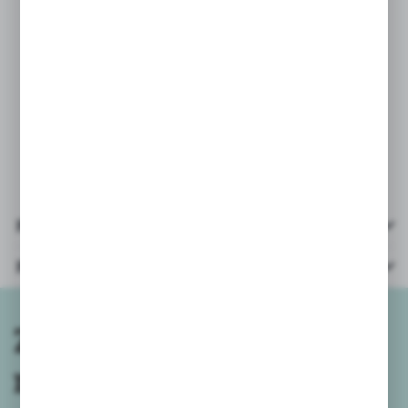
PARAMETRY:
* kostka wymiary: 14x14x14cm,
* piłka średnica: 13cm
* wiek: art bez oznaczeń wiekowych
* opakowanie: woreczek foliowy
z zawieszką 27x16x16cm
Pliki do pobrania
Parametry
Zapisz się do
newslettera