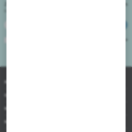
Zapisz się do newslettera na naszym sklepie internetowym
i
otrzymuj informacje o nowościach i promocjach.
ZAPISZ SIĘ
Wyrażam zgodę na otrzymywanie drogą elektroniczną na wskazany przeze
mnie adres e-mail informacji dotyczących usług świadczonych przez
Administratora. Zgoda może zostać cofnięta w każdym czasie.
Polityka
prywatności
*
INFORMACJE
OBSŁUGA KLIENTA
MOJE KONTO
MASZ PYTANIE