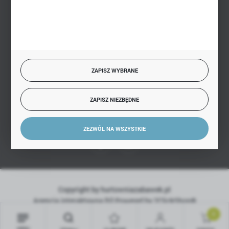
BEZPIECZNE PŁATNOŚCI
SZYBKA DOSTAWA
ZAPISZ WYBRANE
ZAPISZ NIEZBĘDNE
DOŁĄCZ DO NAS
ZEZWÓL NA WSZYSTKIE
Copyright by hurtowniazabawek.pl
Agencja interaktywna
[ti]
Powered by
2ClickShop®
0
MENU