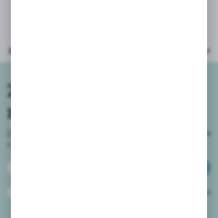
10,6 mm, z temperówką w zestawie,
Parametry
Zapisz się do
newslettera
Zapisz się do newslettera na naszym sklepie internetowym
i
otrzymuj informacje o nowościach i promocjach.
ZAPISZ SIĘ
Wyrażam zgodę na otrzymywanie drogą elektroniczną na wskazany przeze
mnie adres e-mail informacji dotyczących usług świadczonych przez
Administratora. Zgoda może zostać cofnięta w każdym czasie.
Polityka
prywatności
*