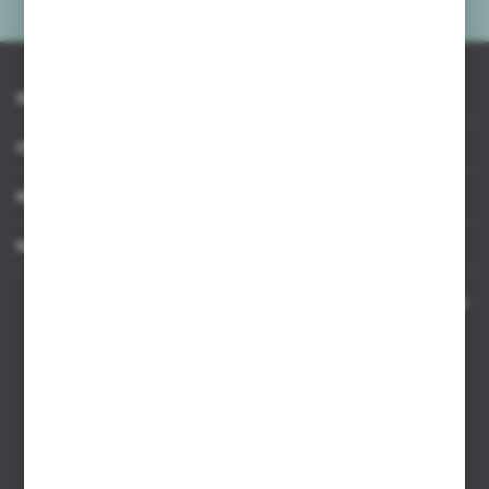
INFORMACJE
OBSŁUGA KLIENTA
MOJE KONTO
MASZ PYTANIE
Kontakt telefoniczny 8:00-17:00 w dni robocze oraz 8:00-14:00
w soboty
Dział sprzedaży internetowej
+48 533 677 055
Dział sprzedaży stacjonarnej
+48 745 57 35
Zakupy hurtowe