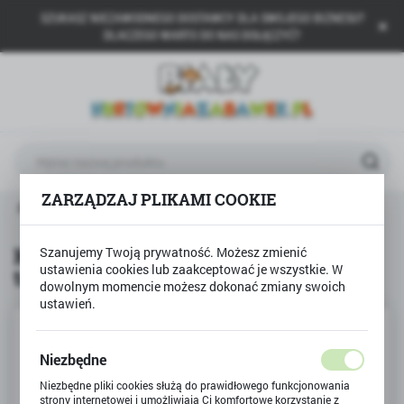
SZUKASZ NIEZAWODNEGO DOSTAWCY DLA SWOJEGO BIZNESU?
USTAWIENIA REGIONALNE
DLACZEGO WARTO DO NAS DOŁĄCZYĆ?
Lokalizacja
Polska
Język
polski
ZARZĄDZAJ PLIKAMI COOKIE
Waluta
Produkty
Kredki Bambino 12 kolorów + temperówka
Polski złoty (PLN)
Kredki Bambino 12 kolorów +
Szanujemy Twoją prywatność. Możesz zmienić
ustawienia cookies lub zaakceptować je wszystkie. W
temperówka
ZAPISZ
dowolnym momencie możesz dokonać zmiany swoich
ustawień.
Niezbędne
Niezbędne pliki cookies służą do prawidłowego funkcjonowania
strony internetowej i umożliwiają Ci komfortowe korzystanie z