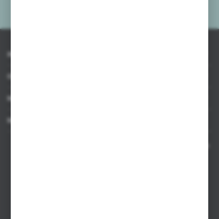
prywatności
*
INFORMACJE
OBSŁUGA KLIENTA
MOJE KONTO
MASZ PYTANIE
Kontakt telefoniczny 8:00-17:00 w dni robocze oraz 8:00-14:00
w soboty
Dział sprzedaży internetowej
+48 533 677 055
Dział sprzedaży stacjonarnej
+48 745 57 35