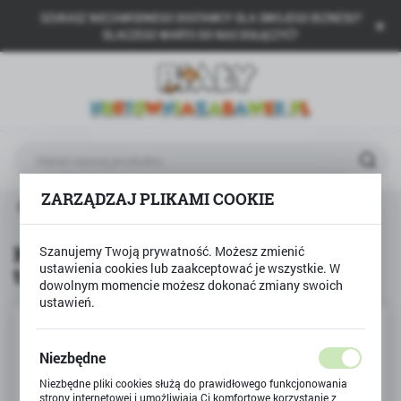
SZUKASZ NIEZAWODNEGO DOSTAWCY DLA SWOJEGO BIZNESU?
USTAWIENIA REGIONALNE
DLACZEGO WARTO DO NAS DOŁĄCZYĆ?
Lokalizacja
Polska
Język
polski
ZARZĄDZAJ PLIKAMI COOKIE
Waluta
Produkty
Kredki Bambino 26 kolorów + temperówka
Polski złoty (PLN)
Kredki Bambino 26 kolorów +
Szanujemy Twoją prywatność. Możesz zmienić
ustawienia cookies lub zaakceptować je wszystkie. W
temperówka
ZAPISZ
dowolnym momencie możesz dokonać zmiany swoich
ustawień.
Niezbędne
Niezbędne pliki cookies służą do prawidłowego funkcjonowania
strony internetowej i umożliwiają Ci komfortowe korzystanie z