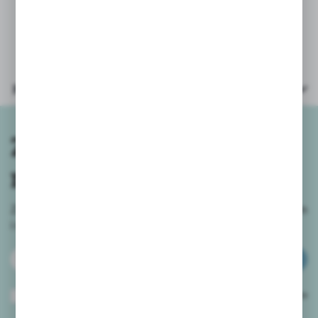
opakowanie metalowe z różną grafiką
Bambino (wysyłamy losowo wybrane)
Parametry
Zapisz się do
newslettera
Zapisz się do newslettera na naszym sklepie internetowym
i
otrzymuj informacje o nowościach i promocjach.
ZAPISZ SIĘ
Wyrażam zgodę na otrzymywanie drogą elektroniczną na wskazany przeze
mnie adres e-mail informacji dotyczących usług świadczonych przez
Administratora. Zgoda może zostać cofnięta w każdym czasie.
Polityka