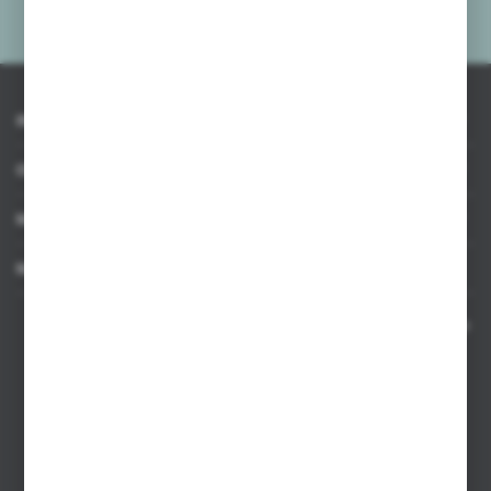
prywatności
*
INFORMACJE
OBSŁUGA KLIENTA
MOJE KONTO
MASZ PYTANIE
Kontakt telefoniczny 8:00-17:00 w dni robocze oraz 8:00-14:00
w soboty
Dział sprzedaży internetowej
+48 533 677 055
Dział sprzedaży stacjonarnej
+48 745 57 35