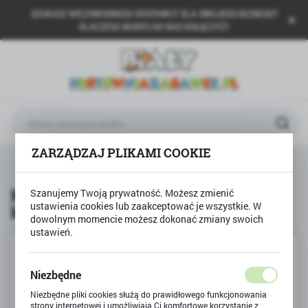
SZUKASZ NIEZAWODNEGO DOSTAWCY DLA SWOJEGO BIZNESU?
USTAWIENIA REGIONALNE
DLACZEGO WARTO DO NAS DOŁĄCZYĆ?
Lokalizacja
Polska
Język
polski
ZARZĄDZAJ PLIKAMI COOKIE
Waluta
Produkty
Kredki BAMBINO 12 kolorów złota kredka
Polski złoty (PLN)
Kredki BAMBINO 12 kolorów złota
Szanujemy Twoją prywatność. Możesz zmienić
ustawienia cookies lub zaakceptować je wszystkie. W
kredka
ZAPISZ
dowolnym momencie możesz dokonać zmiany swoich
ustawień.
Niezbędne
Niezbędne pliki cookies służą do prawidłowego funkcjonowania
strony internetowej i umożliwiają Ci komfortowe korzystanie z