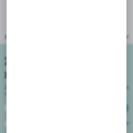
W opakowaniu również złota kredka ;)
Parametry
Zapisz się do
newslettera
Zapisz się do newslettera na naszym sklepie internetowym
i
otrzymuj informacje o nowościach i promocjach.
ZAPISZ SIĘ
Wyrażam zgodę na otrzymywanie drogą elektroniczną na wskazany przeze
mnie adres e-mail informacji dotyczących usług świadczonych przez
Administratora. Zgoda może zostać cofnięta w każdym czasie.
Polityka