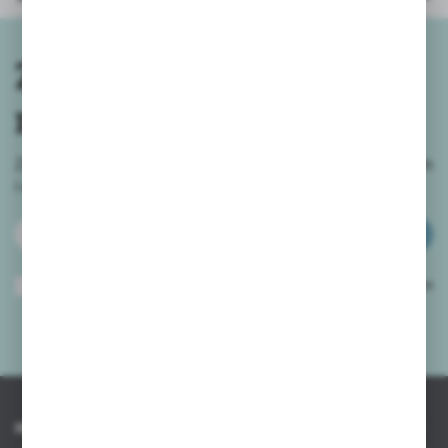
Zapisz się do
newslettera
Zapisz się do newslettera na naszym sklepie internetowym
i
otrzymuj informacje o nowościach i promocjach.
ZAPISZ SIĘ
Wyrażam zgodę na otrzymywanie drogą elektroniczną na wskazany przeze
mnie adres e-mail informacji dotyczących usług świadczonych przez
Administratora. Zgoda może zostać cofnięta w każdym czasie.
Polityka
prywatności
*
INFORMACJE