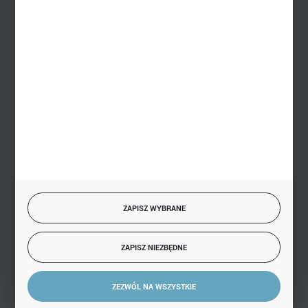
Białystok, ul. Handlowa 13
FORMULARZ KONTAKTOWY
BEZPIECZNE PŁATNOŚCI
SZYBKA DOSTAWA
ZAPISZ WYBRANE
ZAPISZ NIEZBĘDNE
DOŁĄCZ DO NAS
ZEZWÓL NA WSZYSTKIE