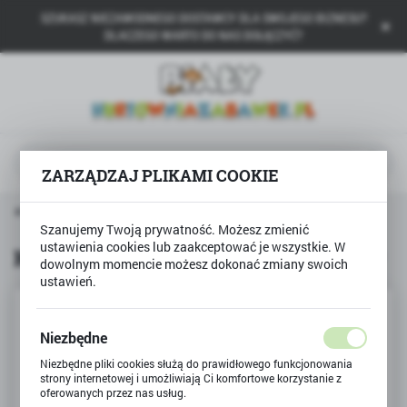
SZUKASZ NIEZAWODNEGO DOSTAWCY DLA SWOJEGO BIZNESU?
USTAWIENIA REGIONALNE
DLACZEGO WARTO DO NAS DOŁĄCZYĆ?
Lokalizacja
Polska
Język
polski
ZARZĄDZAJ PLIKAMI COOKIE
Waluta
ówna
Produkty
Kredki metaliczne + fluo 12 kolorów
Polski złoty (PLN)
Szanujemy Twoją prywatność. Możesz zmienić
ustawienia cookies lub zaakceptować je wszystkie. W
Kredki metaliczne + fluo 12 kolorów
dowolnym momencie możesz dokonać zmiany swoich
ustawień.
ZAPISZ
Niezbędne
Niezbędne pliki cookies służą do prawidłowego funkcjonowania
strony internetowej i umożliwiają Ci komfortowe korzystanie z
oferowanych przez nas usług.