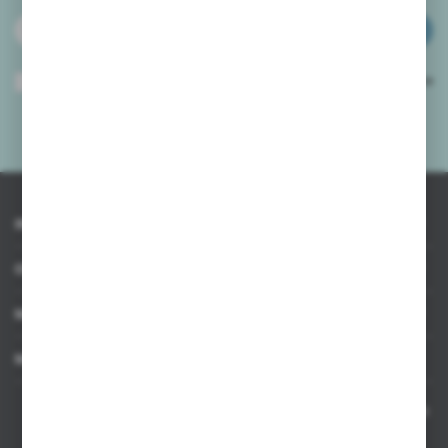
ZAPISZ SIĘ
Wyrażam zgodę na otrzymywanie drogą elektroniczną na wskazany przeze
mnie adres e-mail informacji dotyczących usług świadczonych przez
Administratora. Zgoda może zostać cofnięta w każdym czasie.
Polityka
prywatności
*
INFORMACJE
OBSŁUGA KLIENTA
MOJE KONTO
MASZ PYTANIE
Kontakt telefoniczny 8:00-17:00 w dni robocze oraz 8:00-14:00
w soboty