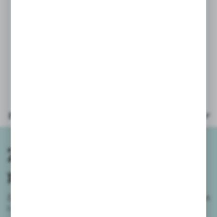
koszyczek (obręcz) aby po
skończonej zabawie kręgle trafiły
na swoje miejsce.
Wysokość kręgli 24cm, średnica
piłki 7cm.
Parametry
Zapisz się do
newslettera
Zapisz się do newslettera na naszym sklepie internetowym
i
otrzymuj informacje o nowościach i promocjach.