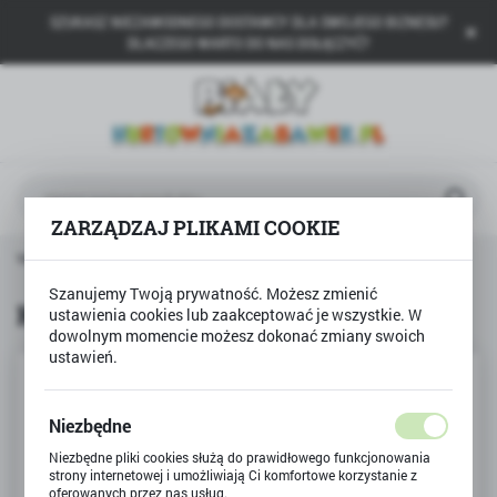
SZUKASZ NIEZAWODNEGO DOSTAWCY DLA SWOJEGO BIZNESU?
USTAWIENIA REGIONALNE
DLACZEGO WARTO DO NAS DOŁĄCZYĆ?
Lokalizacja
Polska
Język
polski
ZARZĄDZAJ PLIKAMI COOKIE
Waluta
ówna
Produkty
KRĘGLE + PIŁKI gra zręcznościowa
Polski złoty (PLN)
Szanujemy Twoją prywatność. Możesz zmienić
KRĘGLE + PIŁKI gra zręcznościowa
ustawienia cookies lub zaakceptować je wszystkie. W
dowolnym momencie możesz dokonać zmiany swoich
ZAPISZ
ustawień.
Niezbędne
Niezbędne pliki cookies służą do prawidłowego funkcjonowania
strony internetowej i umożliwiają Ci komfortowe korzystanie z
oferowanych przez nas usług.