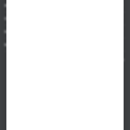
INFORMACJE
OBSŁUGA KLIENTA
MOJE KONTO
MASZ PYTANIE
Kontakt telefoniczny 8:00-17:00 w dni robocze oraz 8:00-14:00
w soboty
Dział sprzedaży internetowej
+48 533 677 055
Dział sprzedaży stacjonarnej
+48 745 57 35
Zakupy hurtowe
+48 793 612 067
sklep@hurtowniazabawek.pl