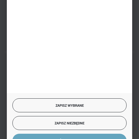
PHU BIAŁY
Białystok, ul. Handlowa 13
FORMULARZ KONTAKTOWY
BEZPIECZNE PŁATNOŚCI
SZYBKA DOSTAWA
ZAPISZ WYBRANE
ZAPISZ NIEZBĘDNE
DOŁĄCZ DO NAS