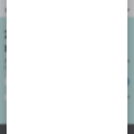
Parametry
Zapisz się do
newslettera
Zapisz się do newslettera na naszym sklepie internetowym
i
otrzymuj informacje o nowościach i promocjach.
ZAPISZ SIĘ
Wyrażam zgodę na otrzymywanie drogą elektroniczną na wskazany przeze
mnie adres e-mail informacji dotyczących usług świadczonych przez
Administratora. Zgoda może zostać cofnięta w każdym czasie.
Polityka
prywatności
*