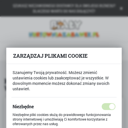
SZUKASZ NIEZAWODNEGO DOSTAWCY DLA SWOJEGO BIZNESU?
USTAWIENIA REGIONALNE
DLACZEGO WARTO DO NAS DOŁĄCZYĆ?
Lokalizacja
Polska
Język
polski
ZARZĄDZAJ PLIKAMI COOKIE
Waluta
Produkty
Książka DZIECI ZWIERZĄT Rafałł Wejner
Polski złoty (PLN)
Szanujemy Twoją prywatność. Możesz zmienić
ustawienia cookies lub zaakceptować je wszystkie. W
Książka DZIECI ZWIERZĄT Rafałł
dowolnym momencie możesz dokonać zmiany swoich
Wejner
ustawień.
ZAPISZ
Niezbędne
Niezbędne pliki cookies służą do prawidłowego funkcjonowania
strony internetowej i umożliwiają Ci komfortowe korzystanie z
oferowanych przez nas usług.