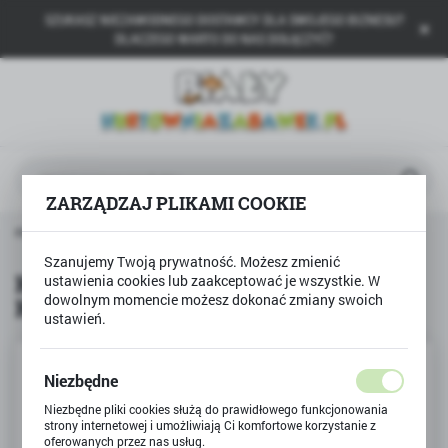
SZUKASZ NIEZAWODNEGO DOSTAWCY DLA SWOJEGO BIZNESU?
USTAWIENIA REGIONALNE
DLACZEGO WARTO DO NAS DOŁĄCZYĆ?
Lokalizacja
Polska
Język
polski
ZARZĄDZAJ PLIKAMI COOKIE
Waluta
Produkty
Książka Wesołe szlaczki - nauka KALIGRAFII
Polski złoty (PLN)
Szanujemy Twoją prywatność. Możesz zmienić
Książka Wesołe szlaczki - nauka
ustawienia cookies lub zaakceptować je wszystkie. W
dowolnym momencie możesz dokonać zmiany swoich
KALIGRAFII
ZAPISZ
ustawień.
Niezbędne
Niezbędne pliki cookies służą do prawidłowego funkcjonowania
strony internetowej i umożliwiają Ci komfortowe korzystanie z
oferowanych przez nas usług.