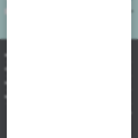
Wyrażam zgodę na otrzymywanie drogą elektroniczną na wskazany przeze
mnie adres e-mail informacji dotyczących usług świadczonych przez
Administratora. Zgoda może zostać cofnięta w każdym czasie.
Polityka
prywatności
*
INFORMACJE
OBSŁUGA KLIENTA
MOJE KONTO
MASZ PYTANIE
Kontakt telefoniczny 8:00-17:00 w dni robocze oraz 8:00-14:00
w soboty
Dział sprzedaży internetowej
+48 533 677 055