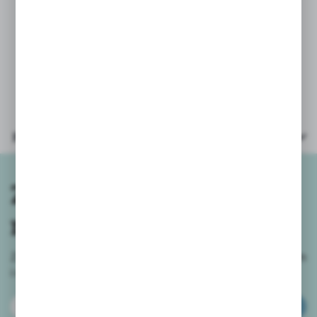
PARAMETRY:
* książka wymiary: 29x20cm
* 32 strony + naklejki 74szt
* oprawa: kredowa usztywniana
Parametry
Zapisz się do
newslettera
Zapisz się do newslettera na naszym sklepie internetowym
i
otrzymuj informacje o nowościach i promocjach.
ZAPISZ SIĘ