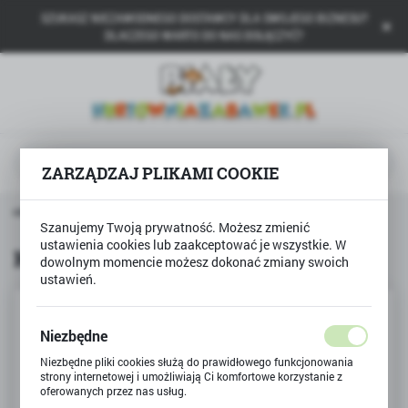
SZUKASZ NIEZAWODNEGO DOSTAWCY DLA SWOJEGO BIZNESU?
USTAWIENIA REGIONALNE
DLACZEGO WARTO DO NAS DOŁĄCZYĆ?
Lokalizacja
Polska
Język
polski
ZARZĄDZAJ PLIKAMI COOKIE
Waluta
rona główna
Produkty
Kubeczki papierowe Minnie
Polski złoty (PLN)
Szanujemy Twoją prywatność. Możesz zmienić
ustawienia cookies lub zaakceptować je wszystkie. W
Kubeczki papierowe Minnie
dowolnym momencie możesz dokonać zmiany swoich
ustawień.
ZAPISZ
Niezbędne
Niezbędne pliki cookies służą do prawidłowego funkcjonowania
strony internetowej i umożliwiają Ci komfortowe korzystanie z
oferowanych przez nas usług.