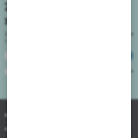
Zapisz się do
newslettera
Zapisz się do newslettera na naszym sklepie internetowym
i
otrzymuj informacje o nowościach i promocjach.
ZAPISZ SIĘ
Wyrażam zgodę na otrzymywanie drogą elektroniczną na wskazany przeze
mnie adres e-mail informacji dotyczących usług świadczonych przez
Administratora. Zgoda może zostać cofnięta w każdym czasie.
Polityka
prywatności
*
INFORMACJE
OBSŁUGA KLIENTA