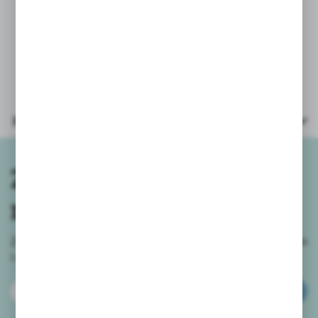
wszystkie trzy na komodzie. Będą
wtedy stanowić super ozdobę pokoju
małej księżniczki.
Parametry
Zapisz się do
newslettera
Zapisz się do newslettera na naszym sklepie internetowym
i
otrzymuj informacje o nowościach i promocjach.
ZAPISZ SIĘ