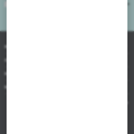
Wyrażam zgodę na otrzymywanie drogą elektroniczną na wskazany przeze
mnie adres e-mail informacji dotyczących usług świadczonych przez
Administratora. Zgoda może zostać cofnięta w każdym czasie.
Polityka
prywatności
*
INFORMACJE
OBSŁUGA KLIENTA
MOJE KONTO
MASZ PYTANIE
Kontakt telefoniczny 8:00-17:00 w dni robocze oraz 8:00-14:00
w soboty
Dział sprzedaży internetowej
+48 533 677 055