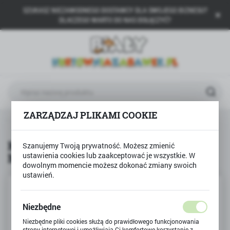
SZUKASZ NIEZAWODNEGO DOSTAWCY DLA SWOJEGO BIZNESU?
USTAWIENIA REGIONALNE
DLACZEGO WARTO DO NAS DOŁĄCZYĆ?
Lokalizacja
Polska
Język
polski
ZARZĄDZAJ PLIKAMI COOKIE
Waluta
wna
Produkty
KUFEREK JEDNOROŻEC ROZMIAR M
Polski złoty (PLN)
KUFEREK JEDNOROŻEC ROZMIAR
Szanujemy Twoją prywatność. Możesz zmienić
M
ustawienia cookies lub zaakceptować je wszystkie. W
ZAPISZ
dowolnym momencie możesz dokonać zmiany swoich
ustawień.
Niezbędne
Niezbędne pliki cookies służą do prawidłowego funkcjonowania
strony internetowej i umożliwiają Ci komfortowe korzystanie z