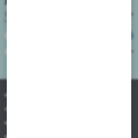
Zapisz się do newslettera na naszym sklepie internetowym
i
otrzymuj informacje o nowościach i promocjach.
ZAPISZ SIĘ
Wyrażam zgodę na otrzymywanie drogą elektroniczną na wskazany przeze
mnie adres e-mail informacji dotyczących usług świadczonych przez
Administratora. Zgoda może zostać cofnięta w każdym czasie.
Polityka
prywatności
*
INFORMACJE
OBSŁUGA KLIENTA
MOJE KONTO
MASZ PYTANIE