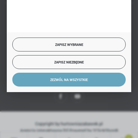
BEZPIECZNE PŁATNOŚCI
ZAPISZ WYBRANE
SZYBKA DOSTAWA
ZAPISZ NIEZBĘDNE
ZEZWÓL NA WSZYSTKIE
DOŁĄCZ DO NAS
Copyright by hurtowniazabawek.pl
Agencja interaktywna
[ti]
Powered by
2ClickShop®