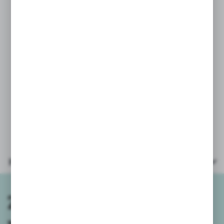
w wiadomości do zamówienia.
Podanie takich danych w osobnej
wiadomości nie gwarantuje wysyłki
wybranego koloru/wzoru.
Przy zamówieniach powyżej 3szt
wysyłamy mix kolorów/wzorów.
Parametry
Zapisz się do
newslettera