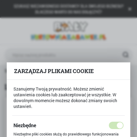
SZUKASZ NIEZAWODNEGO DOSTAWCY DLA SWOJEGO BIZNESU?
USTAWIENIA REGIONALNE
DLACZEGO WARTO DO NAS DOŁĄCZYĆ?
Lokalizacja
Polska
Język
polski
Waluta
ZARZĄDZAJ PLIKAMI COOKIE
Strona główna
Produkty
Lalka chłopak KEVIN
Polski złoty (PLN)
Lalka chłopak KEVIN
Szanujemy Twoją prywatność. Możesz zmienić
ustawienia cookies lub zaakceptować je wszystkie. W
ZAPISZ
dowolnym momencie możesz dokonać zmiany swoich
ustawień.
Niezbędne
Niezbędne pliki cookies służą do prawidłowego funkcjonowania