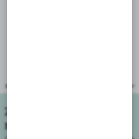
- laweta i Alfa Romeo MiTo (żółty)
- laweta i Ford Focus (zielony)
Prosimy o wybór zestawu
w komentarzu do zamówienia.
Wielkość lawety: 17x5,5x5cm
Wiek: 3+
Parametry
Zapisz się do
newslettera
Zapisz się do newslettera na naszym sklepie internetowym