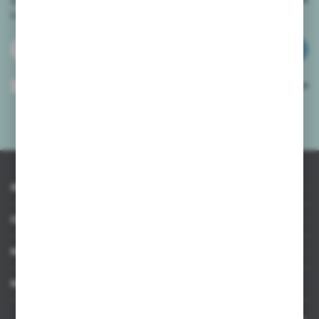
i
otrzymuj informacje o nowościach i promocjach.
ZAPISZ SIĘ
Wyrażam zgodę na otrzymywanie drogą elektroniczną na wskazany przeze
mnie adres e-mail informacji dotyczących usług świadczonych przez
Administratora. Zgoda może zostać cofnięta w każdym czasie.
Polityka
prywatności
*
INFORMACJE
OBSŁUGA KLIENTA
MOJE KONTO
MASZ PYTANIE