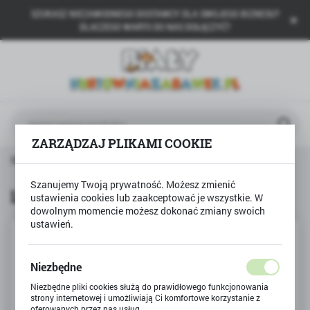
SZUKASZ NIEZAWODNEGO DOSTAWCY DLA SWOJEGO BIZNESU?
USTAWIENIA REGIONALNE
DLACZEGO WARTO DO NAS DOŁĄCZYĆ?
Lokalizacja
Polska
Język
polski
ZARZĄDZAJ PLIKAMI COOKIE
Waluta
Strona główna
Produkty
Laweta Bburago
Polski złoty (PLN)
Szanujemy Twoją prywatność. Możesz zmienić
Laweta Bburago
ustawienia cookies lub zaakceptować je wszystkie. W
dowolnym momencie możesz dokonać zmiany swoich
ZAPISZ
ustawień.
Niezbędne
Niezbędne pliki cookies służą do prawidłowego funkcjonowania
strony internetowej i umożliwiają Ci komfortowe korzystanie z
oferowanych przez nas usług.