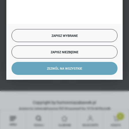
BEZPIECZNE PŁATNOŚCI
SZYBKA DOSTAWA
ZAPISZ WYBRANE
ZAPISZ NIEZBĘDNE
DOŁĄCZ DO NAS
ZEZWÓL NA WSZYSTKIE
Copyright by hurtowniazabawek.pl
Agencja interaktywna
[ti]
Powered by
2ClickShop®
0
MENU
SZUKAJ
ULUBIONE
MOJE KONTO
KOSZYK