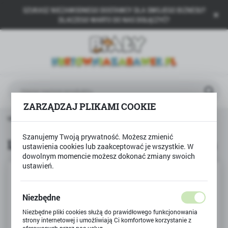
SZUKASZ NIEZAWODNEGO DOSTAWCY DLA SWOJEGO BIZNESU?
USTAWIENIA REGIONALNE
DLACZEGO WARTO DO NAS DOŁĄCZYĆ?
Lokalizacja
Polska
Język
polski
ZARZĄDZAJ PLIKAMI COOKIE
Waluta
ówna
Produkty
Liczbowa układanka - przesuwanka
Polski złoty (PLN)
Szanujemy Twoją prywatność. Możesz zmienić
Liczbowa układanka - przesuwanka
ustawienia cookies lub zaakceptować je wszystkie. W
dowolnym momencie możesz dokonać zmiany swoich
ZAPISZ
ustawień.
Niezbędne
Niezbędne pliki cookies służą do prawidłowego funkcjonowania
strony internetowej i umożliwiają Ci komfortowe korzystanie z
oferowanych przez nas usług.