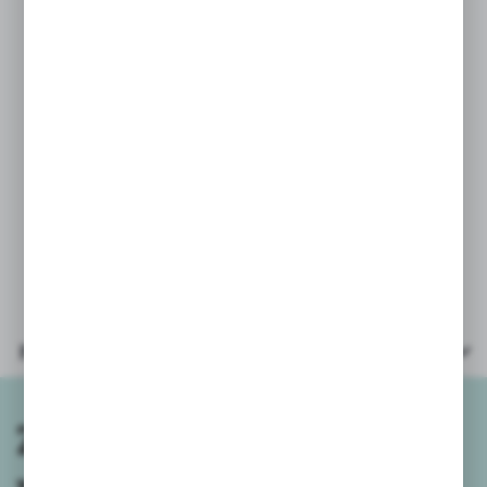
z sobą gdziekolwiek dziecko
zapragnie.
Wymiary zabawki: 8x8cm.
Zapakowana w woreczek foliowy.
Gry dostępne w różnych wersjach
kolorystycznych - wysyłamy losowo
wybrane.
Parametry
Zapisz się do
newslettera