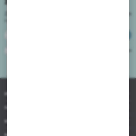
Zapisz się do newslettera na naszym sklepie internetowym
i
otrzymuj informacje o nowościach i promocjach.
ZAPISZ SIĘ
Wyrażam zgodę na otrzymywanie drogą elektroniczną na wskazany przeze
mnie adres e-mail informacji dotyczących usług świadczonych przez
Administratora. Zgoda może zostać cofnięta w każdym czasie.
Polityka
prywatności
*
INFORMACJE
OBSŁUGA KLIENTA
MOJE KONTO
MASZ PYTANIE