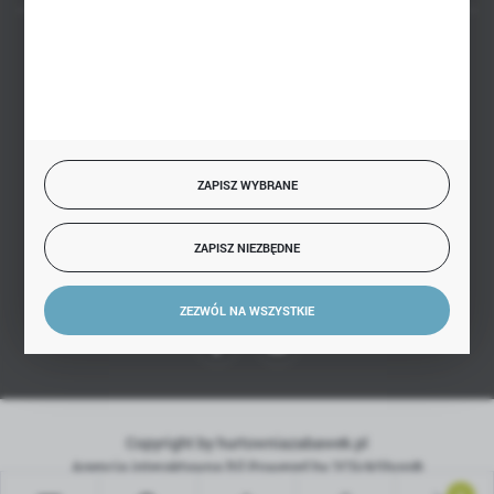
BEZPIECZNE PŁATNOŚCI
SZYBKA DOSTAWA
ZAPISZ WYBRANE
ZAPISZ NIEZBĘDNE
DOŁĄCZ DO NAS
ZEZWÓL NA WSZYSTKIE
Copyright by hurtowniazabawek.pl
Agencja interaktywna
[ti]
Powered by
2ClickShop®