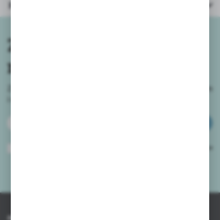
Parametry
Zapisz się do
newslettera
Zapisz się do newslettera na naszym sklepie internetowym
i
otrzymuj informacje o nowościach i promocjach.
ZAPISZ SIĘ
Wyrażam zgodę na otrzymywanie drogą elektroniczną na wskazany przeze
mnie adres e-mail informacji dotyczących usług świadczonych przez
Administratora. Zgoda może zostać cofnięta w każdym czasie.
Polityka
prywatności
*
INFORMACJE