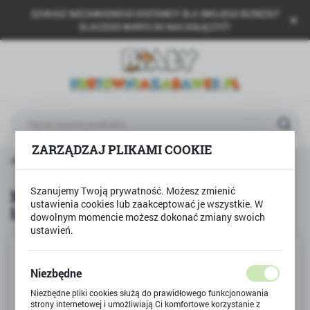
SZUKASZ NIEZAWODNEGO DOSTAWCY DLA SWOJEGO BIZNESU?
USTAWIENIA REGIONALNE
DLACZEGO WARTO DO NAS DOŁĄCZYĆ?
Lokalizacja
Polska
Język
polski
ZARZĄDZAJ PLIKAMI COOKIE
Waluta
rodukty
Mały Konstruktor 5w1 KOPARKO ŁADOWARKA
Polski złoty (PLN)
Szanujemy Twoją prywatność. Możesz zmienić
Mały Konstruktor 5w1 KOPARKO
ustawienia cookies lub zaakceptować je wszystkie. W
ŁADOWARKA
ZAPISZ
dowolnym momencie możesz dokonać zmiany swoich
ustawień.
Niezbędne
Niezbędne pliki cookies służą do prawidłowego funkcjonowania
strony internetowej i umożliwiają Ci komfortowe korzystanie z