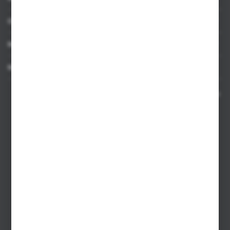
OBSŁUGA KLIENTA
MOJE KONTO
MASZ PYTANIE
Kontakt telefoniczny 8:00-17:00 w dni robocze oraz 8:00-14:00
w soboty
Dział sprzedaży internetowej
+48 533 677 055
Dział sprzedaży stacjonarnej
+48 745 57 35
Zakupy hurtowe
+48 793 612 067
sklep@hurtowniazabawek.pl