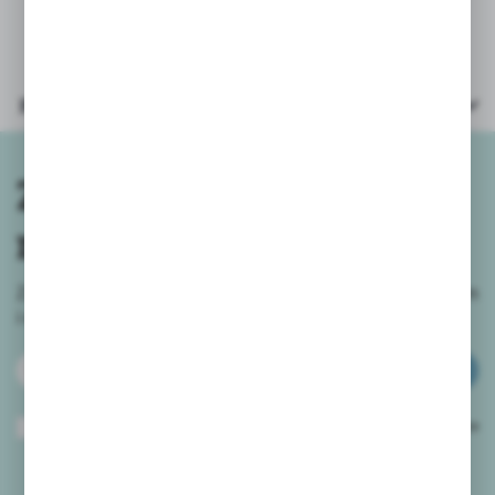
Parametry
Zapisz się do
newslettera
Zapisz się do newslettera na naszym sklepie internetowym
i
otrzymuj informacje o nowościach i promocjach.
ZAPISZ SIĘ
Wyrażam zgodę na otrzymywanie drogą elektroniczną na wskazany przeze
mnie adres e-mail informacji dotyczących usług świadczonych przez
Administratora. Zgoda może zostać cofnięta w każdym czasie.
Polityka
prywatności
*