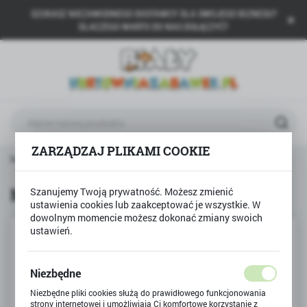
SZUKASZ NIEZAWODNEGO DOSTAWCY DLA SWOJEGO BIZNESU?
USTAWIENIA REGIONALNE
DLACZEGO WARTO DO NAS DOŁĄCZYĆ?
Lokalizacja
Polska
Język
polski
ZARZĄDZAJ PLIKAMI COOKIE
Waluta
 główna
Produkty
Mały konstruktor spychacz Dety
Polski złoty (PLN)
Mały konstruktor spychacz Dety
Szanujemy Twoją prywatność. Możesz zmienić
ustawienia cookies lub zaakceptować je wszystkie. W
ZAPISZ
dowolnym momencie możesz dokonać zmiany swoich
ustawień.
Niezbędne
Niezbędne pliki cookies służą do prawidłowego funkcjonowania
strony internetowej i umożliwiają Ci komfortowe korzystanie z