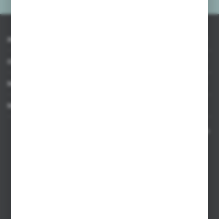
INFORMACJE
OBSŁUGA KLIENTA
MOJE KONTO
MASZ PYTANIE
Kontakt telefoniczny 8:00-17:00 w dni robocze oraz 8:00-14:00
w soboty
Dział sprzedaży internetowej
+48 533 677 055
Dział sprzedaży stacjonarnej
+48 745 57 35
Zakupy hurtowe