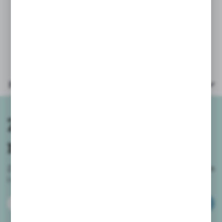
Ze względu na małe elementy
zabawka przeznaczona dla dzieci
powyżej 3 roku życia.
Parametry
Zapisz się do
newslettera
Zapisz się do newslettera na naszym sklepie internetowym
i
otrzymuj informacje o nowościach i promocjach.
ZAPISZ SIĘ