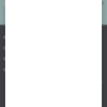
Wyrażam zgodę na otrzymywanie drogą elektroniczną na wskazany przeze
mnie adres e-mail informacji dotyczących usług świadczonych przez
Administratora. Zgoda może zostać cofnięta w każdym czasie.
Polityka
prywatności
*
INFORMACJE
OBSŁUGA KLIENTA
MOJE KONTO
MASZ PYTANIE
Kontakt telefoniczny 8:00-17:00 w dni robocze oraz 8:00-14:00
w soboty
Dział sprzedaży internetowej
+48 533 677 055