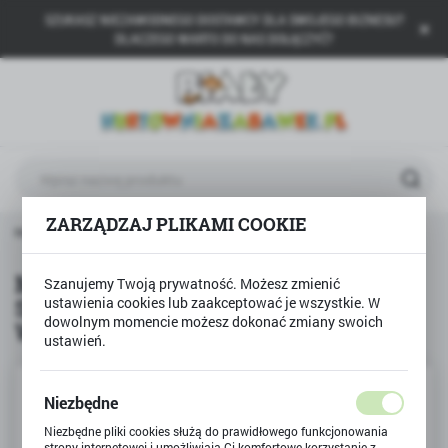
SZUKASZ NIEZAWODNEGO DOSTAWCY DLA SWOJEGO BIZNESU?
USTAWIENIA REGIONALNE
DLACZEGO WARTO DO NAS DOŁĄCZYĆ?
Lokalizacja
Polska
Język
polski
ZARZĄDZAJ PLIKAMI COOKIE
Waluta
 motocykl KTM 1290 SUPER DUKE R model metalowy Welly
Polski złoty (PLN)
Markowy motocykl KTM 1290
Szanujemy Twoją prywatność. Możesz zmienić
SUPER DUKE R model metalowy
ustawienia cookies lub zaakceptować je wszystkie. W
ZAPISZ
dowolnym momencie możesz dokonać zmiany swoich
Welly
ustawień.
Niezbędne
Niezbędne pliki cookies służą do prawidłowego funkcjonowania
strony internetowej i umożliwiają Ci komfortowe korzystanie z