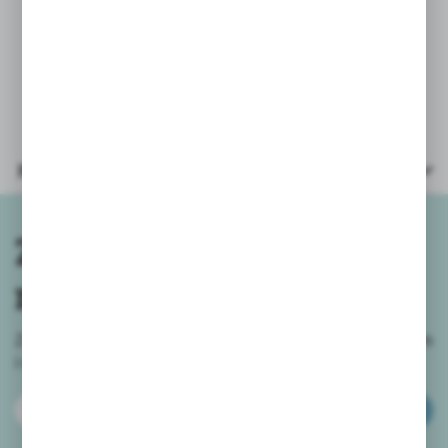
Ze względu na małe elementy
zabawka przeznaczona dla dzieci
powyżej 3 roku życia.
Parametry
Zapisz się do
newslettera
Zapisz się do newslettera na naszym sklepie internetowym
i
otrzymuj informacje o nowościach i promocjach.
ZAPISZ SIĘ