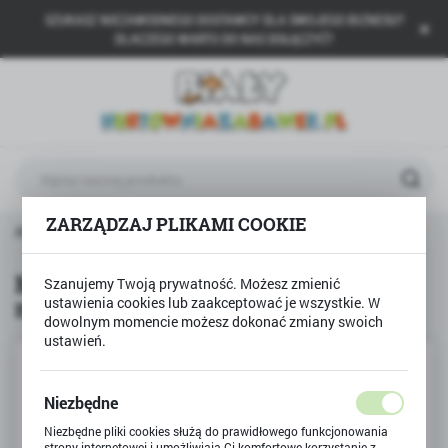
SZUKASZ NIEZAWODNEGO DOSTAWCY DLA SWOJEGO BIZNESU?
USTAWIENIA REGIONALNE
DLACZEGO WARTO DO NAS DOŁĄCZYĆ?
Lokalizacja
Polska
Język
polski
ZARZĄDZAJ PLIKAMI COOKIE
Waluta
Markowy motocykl MV AGUSTA F4 model metalowy WELLY
Polski złoty (PLN)
Markowy motocykl MV AGUSTA F4
Szanujemy Twoją prywatność. Możesz zmienić
model metalowy WELLY
ustawienia cookies lub zaakceptować je wszystkie. W
ZAPISZ
dowolnym momencie możesz dokonać zmiany swoich
ustawień.
Niezbędne
Niezbędne pliki cookies służą do prawidłowego funkcjonowania
strony internetowej i umożliwiają Ci komfortowe korzystanie z