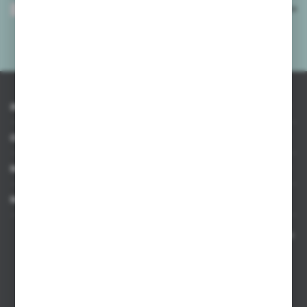
Wyrażam zgodę na otrzymywanie drogą elektroniczną na wskazany przeze
mnie adres e-mail informacji dotyczących usług świadczonych przez
Administratora. Zgoda może zostać cofnięta w każdym czasie.
Polityka
prywatności
*
INFORMACJE
OBSŁUGA KLIENTA
MOJE KONTO
MASZ PYTANIE
Kontakt telefoniczny 8:00-17:00 w dni robocze oraz 8:00-14:00
w soboty
Dział sprzedaży internetowej
+48 533 677 055