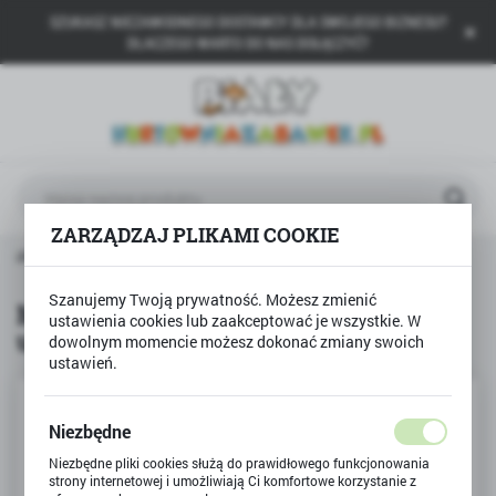
SZUKASZ NIEZAWODNEGO DOSTAWCY DLA SWOJEGO BIZNESU?
USTAWIENIA REGIONALNE
DLACZEGO WARTO DO NAS DOŁĄCZYĆ?
Lokalizacja
Polska
Język
polski
ZARZĄDZAJ PLIKAMI COOKIE
Waluta
ASA PLASTYCZNA zestaw uzupełniający 6 szt CIASTOMASA
Polski złoty (PLN)
Szanujemy Twoją prywatność. Możesz zmienić
MASA PLASTYCZNA zestaw
ustawienia cookies lub zaakceptować je wszystkie. W
uzupełniający 6 szt CIASTOMASA
dowolnym momencie możesz dokonać zmiany swoich
ZAPISZ
ustawień.
Niezbędne
Niezbędne pliki cookies służą do prawidłowego funkcjonowania
strony internetowej i umożliwiają Ci komfortowe korzystanie z