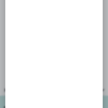
W zestawie:
* 6 pojemniczków, każdy 140g
* 6 foremek ukrytych w pokrywkach
PARAMETRY:
* wiek: 3+
* jeden pojemniczek wielkość:
7,5x6,5cm
* materiał: plastik, masa plastyczna
* opakowanie: zafoliowane opakowanie
kartonowe 23x15,5x8cm
Parametry