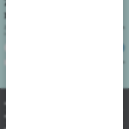
Zapisz się do
newslettera
Zapisz się do newslettera na naszym sklepie internetowym
i
otrzymuj informacje o nowościach i promocjach.
ZAPISZ SIĘ
Wyrażam zgodę na otrzymywanie drogą elektroniczną na wskazany przeze
mnie adres e-mail informacji dotyczących usług świadczonych przez
Administratora. Zgoda może zostać cofnięta w każdym czasie.
Polityka
prywatności
*
INFORMACJE
OBSŁUGA KLIENTA